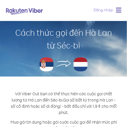
Đăng nhập
Togg
navig
Cách thức gọi đến Hà Lan
từ Séc-bi
Với Viber Out bạn có thể thực hiện các cuộc gọi chất
lượng từ Hà Lan đến Séc-bi.
Gọi số bất kỳ trong Hà Lan -
số cố định hoặc số di động! - bắt đầu chỉ với 1.9 ¢ cho mỗi
phút.
Mua gói tín dụng hoặc gói cước cuộc gọi để nhận mức phí