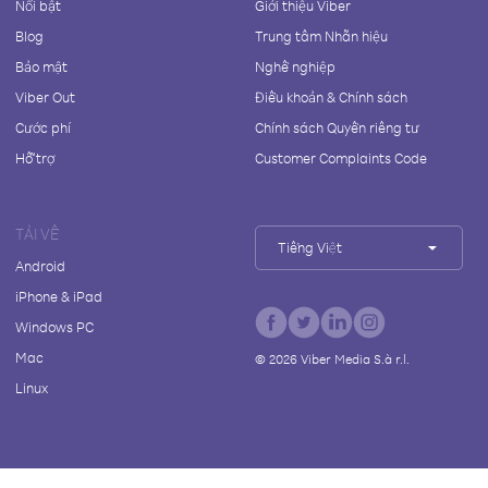
Nổi bật
Giới thiệu Viber
Blog
Trung tâm Nhãn hiệu
Bảo mật
Nghề nghiệp
Viber Out
Điều khoản & Chính sách
Cước phí
Chính sách Quyền riêng tư
Hỗ trợ
Customer Complaints Code
TẢI VỀ
Tiếng Việt
Android
iPhone & iPad
Windows PC
Mac
©
2026
Viber Media S.à r.l.
Linux