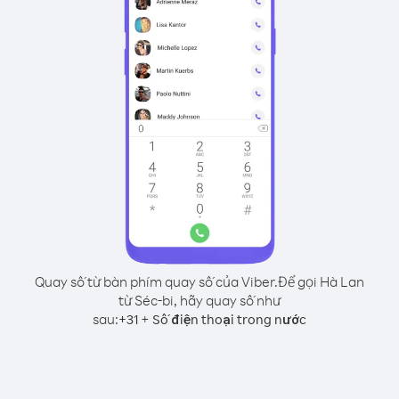
Quay số từ bàn phím quay số của Viber.
Để gọi Hà Lan
từ Séc-bi, hãy quay số như
sau:
+
+
31
Số điện thoại trong nước