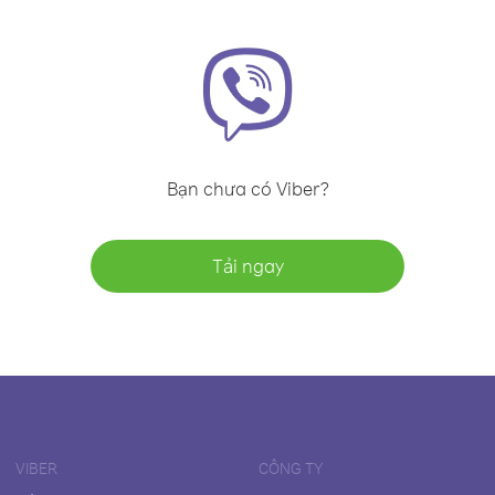
Bạn chưa có Viber?
Tải ngay
VIBER
CÔNG TY