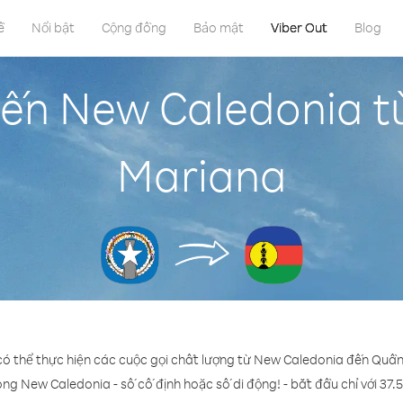
ề
Nổi bật
Cộng đồng
Bảo mật
Viber Out
Blog
đến New Caledonia 
Mariana
 có thể thực hiện các cuộc gọi chất lượng từ New Caledonia đến Quầ
ong New Caledonia - số cố định hoặc số di động! - bắt đầu chỉ với 37.