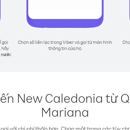
 gọi
Chọn số liên lạc trong Viber và gọi từ màn hình
Chọ
 hãy
thông tin của họ
g nước
đến New Caledonia từ 
Mariana
gọi với chi phí thấp hơn. Chọn một trong các tùy chọ