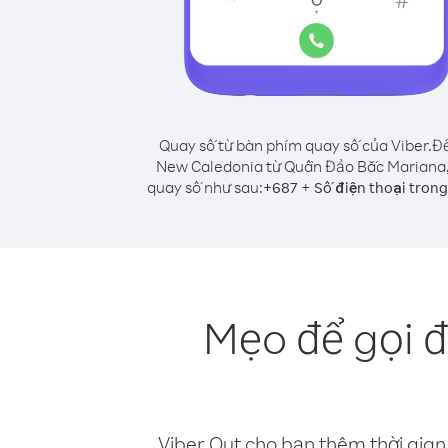
Quay số từ bàn phím quay số của Viber.
Để
New Caledonia từ Quần Đảo Bắc Mariana,
quay số như sau:
+
+
687
Số điện thoại tron
Mẹo để gọi 
Viber Out cho bạn thêm thời gian 