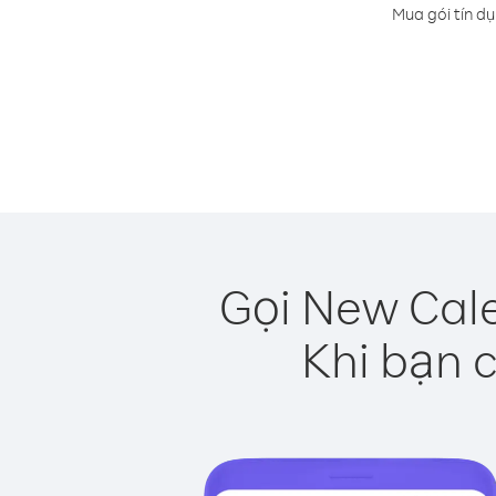
Mua gói tín d
Gọi New Cale
Khi bạn c