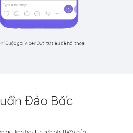
n "Cuộc gọi Viber Out" từ tiêu đề hội thoại
Quần Đảo Bắc
n gọi linh hoạt, cước phí thấp của