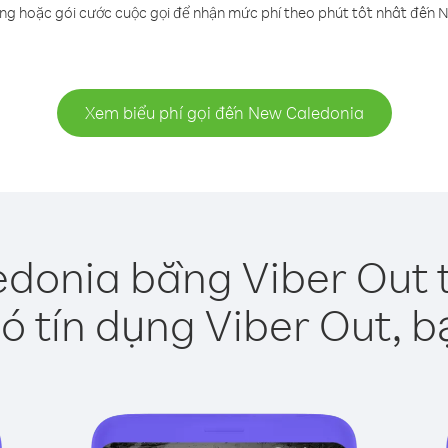
ụng hoặc gói cước cuộc gọi để nhận mức phí theo phút tốt nhất đến 
Xem biểu phí gọi đến New Caledonia
donia bằng Viber Out 
ó tín dụng Viber Out, b