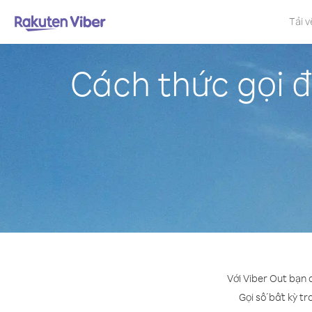
Tải v
Cách thức gọi 
Với Viber Out bạn
Gọi số bất kỳ tr