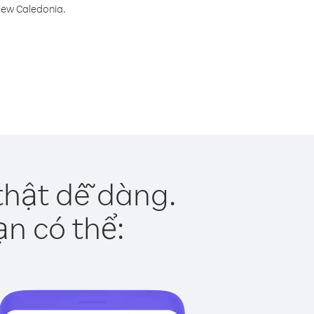
New Caledonia.
thật dễ dàng.
ạn có thể: