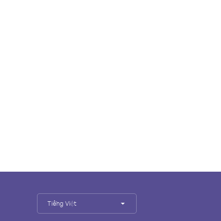
Tiếng Việt