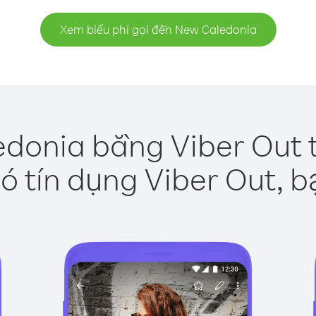
Xem biểu phí gọi đến New Caledonia
donia bằng Viber Out 
ó tín dụng Viber Out, b