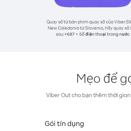
Quay số từ bàn phím quay số của Viber.
Để
New Caledonia từ Slovenia, hãy quay số
sau:
+
+
687
Số điện thoại trong nước
Mẹo để gọ
Viber Out cho bạn thêm thời gian 
Gói tín dụng