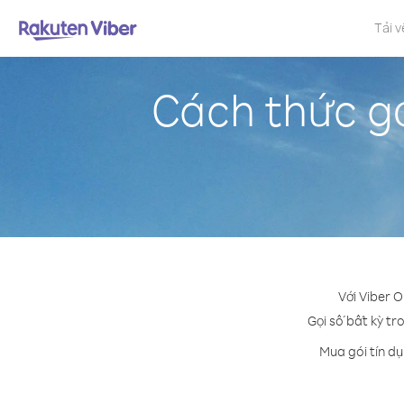
Tải v
Cách thức g
Với Viber 
Gọi số bất kỳ tr
Mua gói tín d