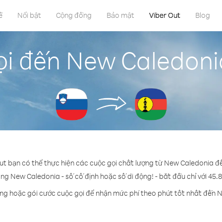
ề
Nổi bật
Cộng đồng
Bảo mật
Viber Out
Blog
ọi đến New Caledonia
Out bạn có thể thực hiện các cuộc gọi chất lượng từ New Caledonia đế
ong New Caledonia - số cố định hoặc số di động! - bắt đầu chỉ với 45.
ụng hoặc gói cước cuộc gọi để nhận mức phí theo phút tốt nhất đến 