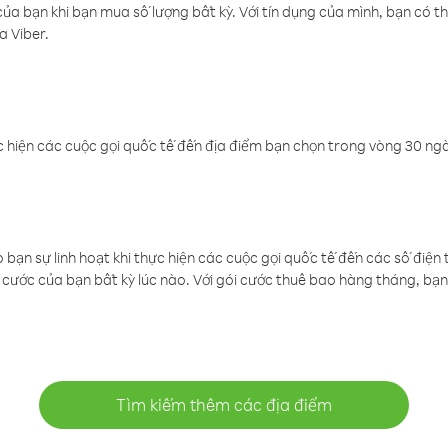
a bạn khi bạn mua số lượng bất kỳ. Với tín dụng của mình, bạn có th
a Viber.
 hiện các cuộc gọi quốc tế đến địa điểm bạn chọn trong vòng 30 ngày
ạn sự linh hoạt khi thực hiện các cuộc gọi quốc tế đến các số điện 
cước của bạn bất kỳ lúc nào. Với gói cước thuê bao hàng tháng, bạn 
Tìm kiếm thêm các địa điểm