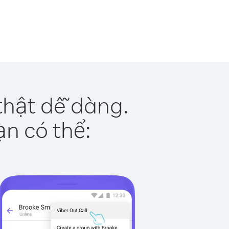
thật dễ dàng.
ạn có thể: