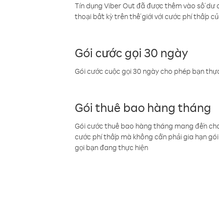
Tín dụng Viber Out đã được thêm vào số dư củ
thoại bất kỳ trên thế giới với cước phí thấp củ
Gói cước gọi 30 ngày
Gói cước cuộc gọi 30 ngày cho phép bạn thực
Gói thuê bao hàng tháng
Gói cước thuê bao hàng tháng mang đến cho b
cước phí thấp mà không cần phải gia hạn gói 
gọi bạn đang thực hiện