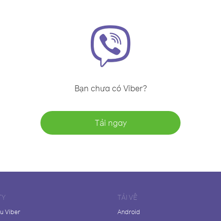
Bạn chưa có Viber?
Tải ngay
TY
TẢI VỀ
ệu Viber
Android