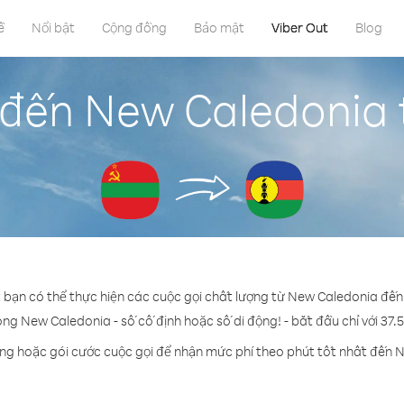
ề
Nổi bật
Cộng đồng
Bảo mật
Viber Out
Blog
 đến New Caledonia t
t bạn có thể thực hiện các cuộc gọi chất lượng từ New Caledonia đến 
ong New Caledonia - số cố định hoặc số di động! - bắt đầu chỉ với 37.
ụng hoặc gói cước cuộc gọi để nhận mức phí theo phút tốt nhất đến 