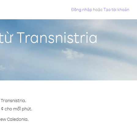
Đăng nhập
hoặc
Tạo tài khoản
ừ Transnistria
Transnistria.
5 ¢ cho mỗi phút.
New Caledonia.