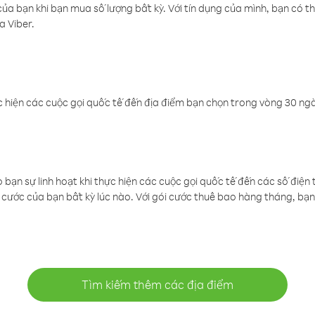
a bạn khi bạn mua số lượng bất kỳ. Với tín dụng của mình, bạn có th
a Viber.
 hiện các cuộc gọi quốc tế đến địa điểm bạn chọn trong vòng 30 ngày
ạn sự linh hoạt khi thực hiện các cuộc gọi quốc tế đến các số điện 
cước của bạn bất kỳ lúc nào. Với gói cước thuê bao hàng tháng, bạn 
Tìm kiếm thêm các địa điểm