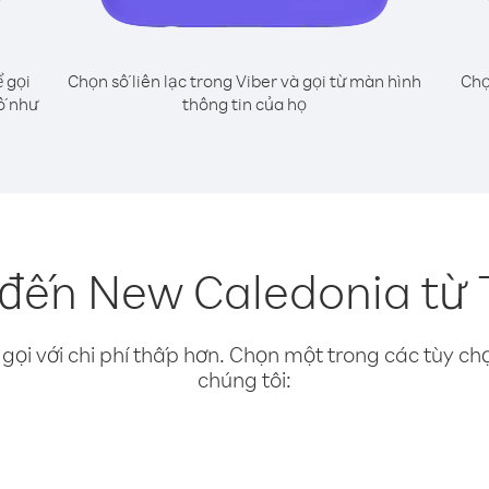
 gọi
Chọn số liên lạc trong Viber và gọi từ màn hình
Chọ
ố như
thông tin của họ
 đến New Caledonia từ T
gọi với chi phí thấp hơn. Chọn một trong các tùy chọ
chúng tôi: