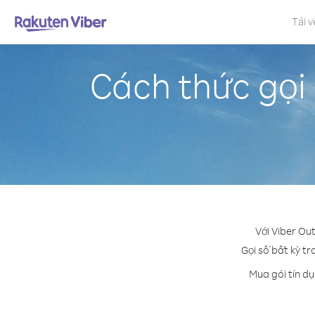
Tải v
Cách thức gọi
Với Viber Ou
Gọi số bất kỳ tr
Mua gói tín d