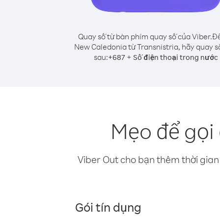
Quay số từ bàn phím quay số của Viber.
Để
New Caledonia từ Transnistria, hãy quay s
sau:
+
+
687
Số điện thoại trong nước
Mẹo để gọi
Viber Out cho bạn thêm thời gian 
Gói tín dụng