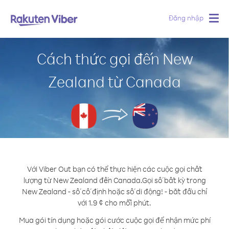
Đăng nhập
Togg
navig
Cách thức gọi đến New
Zealand từ Canada
Với Viber Out bạn có thể thực hiện các cuộc gọi chất
lượng từ New Zealand đến Canada.
Gọi số bất kỳ trong
New Zealand - số cố định hoặc số di động! - bắt đầu chỉ
với 1.9 ¢ cho mỗi phút.
Mua gói tín dụng hoặc gói cước cuộc gọi để nhận mức phí