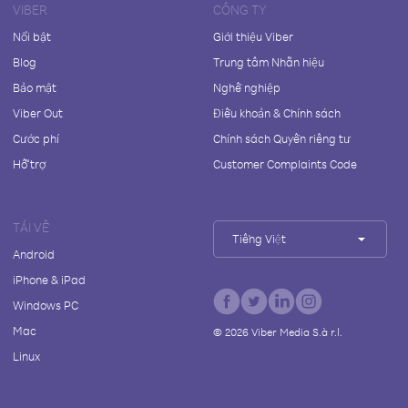
VIBER
CÔNG TY
Nổi bật
Giới thiệu Viber
Blog
Trung tâm Nhãn hiệu
Bảo mật
Nghề nghiệp
Viber Out
Điều khoản & Chính sách
Cước phí
Chính sách Quyền riêng tư
Hỗ trợ
Customer Complaints Code
TẢI VỀ
Tiếng Việt
Android
iPhone & iPad
Windows PC
Mac
©
2026
Viber Media S.à r.l.
Linux