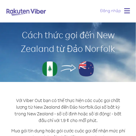
Đăng nhập
Togg
navig
Cách thức gọi đến New
Zealand từ Đảo Norfolk
Với Viber Out bạn có thể thực hiện các cuộc gọi chất
lượng từ New Zealand đến Đảo Norfolk.
Gọi số bất kỳ
trong New Zealand - số cố định hoặc số di động! - bắt
đầu chỉ với 1.9 ¢ cho mỗi phút.
Mua gói tín dụng hoặc gói cước cuộc gọi để nhận mức phí