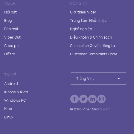
VIBER
CÔNG TY
Nổi bật
Giới thiệu Viber
Blog
Trung tâm Nhãn hiệu
Bảo mật
Nghề nghiệp
Viber Out
Điều khoản & Chính sách
Cước phí
Chính sách Quyền riêng tư
Hỗ trợ
Customer Complaints Code
TẢI VỀ
Tiếng Việt
Android
iPhone & iPad
Windows PC
Mac
©
2026
Viber Media S.à r.l.
Linux