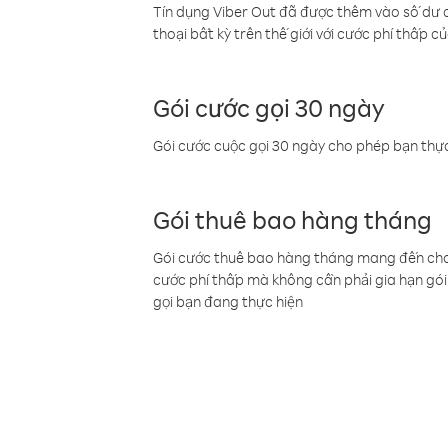
Tín dụng Viber Out đã được thêm vào số dư củ
thoại bất kỳ trên thế giới với cước phí thấp củ
Gói cước gọi 30 ngày
Gói cước cuộc gọi 30 ngày cho phép bạn thực
Gói thuê bao hàng tháng
Gói cước thuê bao hàng tháng mang đến cho b
cước phí thấp mà không cần phải gia hạn gói 
gọi bạn đang thực hiện