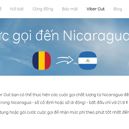
ề
Nổi bật
Cộng đồng
Bảo mật
Viber Out
Blog
c gọi đến Nicaragu
er Out bạn có thể thực hiện các cuộc gọi chất lượng từ Nicaragua đ
trong Nicaragua - số cố định hoặc số di động! - bắt đầu chỉ với 21.9 
 dụng hoặc gói cước cuộc gọi để nhận mức phí theo phút tốt nhất đế