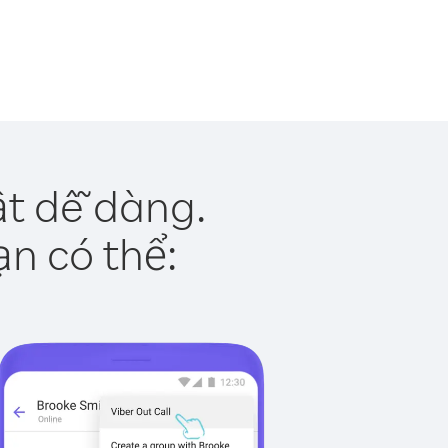
ật dễ dàng.
ạn có thể: