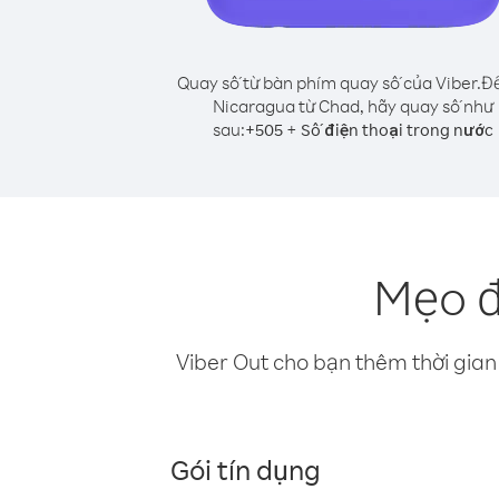
Quay số từ bàn phím quay số của Viber.
Để
Nicaragua từ Chad, hãy quay số như
sau:
+
+
505
Số điện thoại trong nước
Mẹo đ
Viber Out cho bạn thêm thời gian 
Gói tín dụng