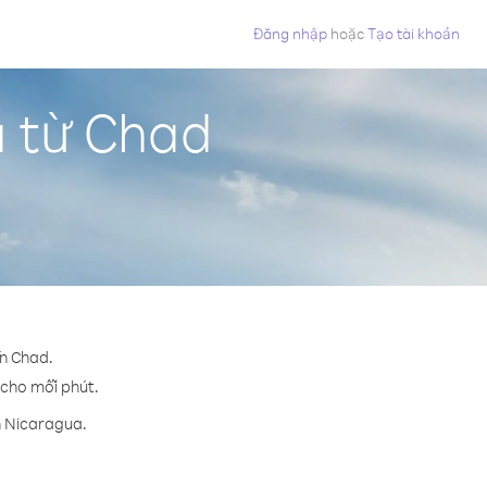
Đăng nhập
hoặc
Tạo tài khoản
a từ Chad
ến Chad.
¢ cho mỗi phút.
n Nicaragua.