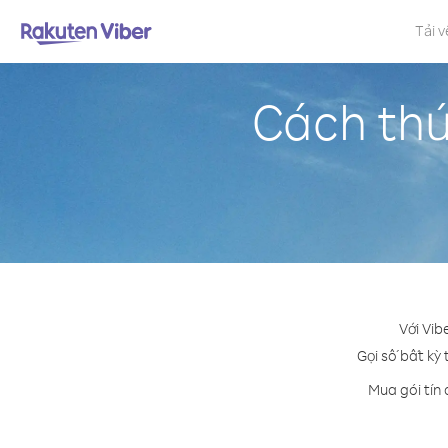
Tải v
Cách thứ
Với Vib
Gọi số bất kỳ 
Mua gói tín