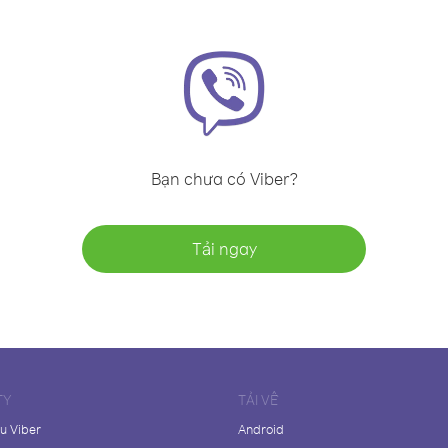
Bạn chưa có Viber?
Tải ngay
TY
TẢI VỀ
ệu Viber
Android