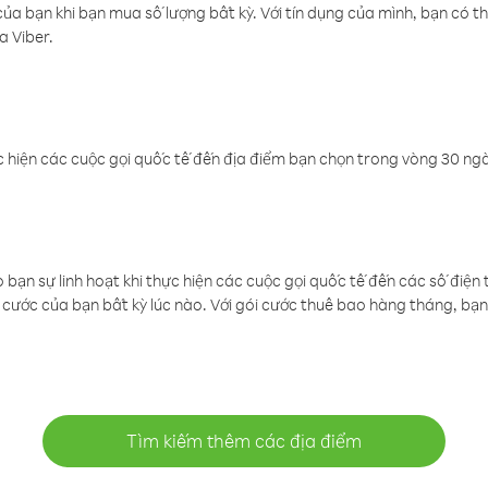
a bạn khi bạn mua số lượng bất kỳ. Với tín dụng của mình, bạn có th
a Viber.
 hiện các cuộc gọi quốc tế đến địa điểm bạn chọn trong vòng 30 ngày
ạn sự linh hoạt khi thực hiện các cuộc gọi quốc tế đến các số điện 
cước của bạn bất kỳ lúc nào. Với gói cước thuê bao hàng tháng, bạn 
Tìm kiếm thêm các địa điểm