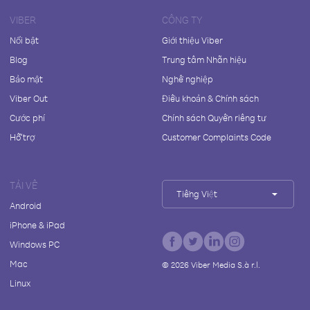
VIBER
CÔNG TY
Nổi bật
Giới thiệu Viber
Blog
Trung tâm Nhãn hiệu
Bảo mật
Nghề nghiệp
Viber Out
Điều khoản & Chính sách
Cước phí
Chính sách Quyền riêng tư
Hỗ trợ
Customer Complaints Code
TẢI VỀ
Tiếng Việt
Android
iPhone & iPad
Windows PC
Mac
©
2026
Viber Media S.à r.l.
Linux