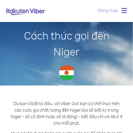
Đăng nhập
Togg
navig
Cách thức gọi đến
Niger
Dù bạn ở bất kỳ đâu, với Viber Out bạn có thể thực hiện
các cuộc gọi chất lượng đến Niger.
Gọi số bất kỳ trong
Niger - số cố định hoặc số di động! - bắt đầu chỉ với 49.0 ¢
cho mỗi phút.