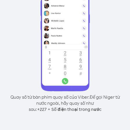
Quay số từ bàn phím quay số của Viber.
Để gọi Niger từ
nước ngoài, hãy quay số như
sau:
+
+
227
Số điện thoại trong nước