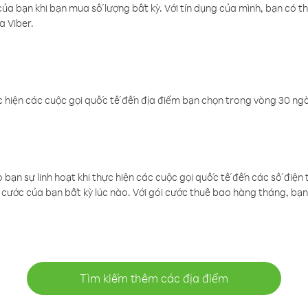
a bạn khi bạn mua số lượng bất kỳ. Với tín dụng của mình, bạn có th
a Viber.
 hiện các cuộc gọi quốc tế đến địa điểm bạn chọn trong vòng 30 ngày
ạn sự linh hoạt khi thực hiện các cuộc gọi quốc tế đến các số điện 
cước của bạn bất kỳ lúc nào. Với gói cước thuê bao hàng tháng, bạn 
Tìm kiếm thêm các địa điểm