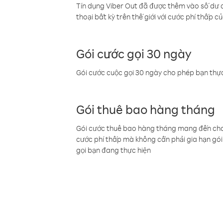
Tín dụng Viber Out đã được thêm vào số dư củ
thoại bất kỳ trên thế giới với cước phí thấp củ
Gói cước gọi 30 ngày
Gói cước cuộc gọi 30 ngày cho phép bạn thực
Gói thuê bao hàng tháng
Gói cước thuê bao hàng tháng mang đến cho b
cước phí thấp mà không cần phải gia hạn gói 
gọi bạn đang thực hiện