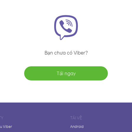
Bạn chưa có Viber?
Tải ngay
TY
TẢI VỀ
ệu Viber
Android