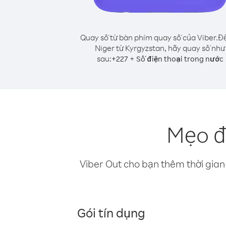
Quay số từ bàn phím quay số của Viber.
Để
Niger từ Kyrgyzstan, hãy quay số như
sau:
+
+
227
Số điện thoại trong nước
Mẹo đ
Viber Out cho bạn thêm thời gian 
Gói tín dụng