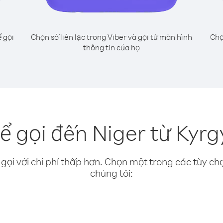
 gọi
Chọn số liên lạc trong Viber và gọi từ màn hình
Chọ
thông tin của họ
ể gọi đến Niger từ Kyrg
gọi với chi phí thấp hơn. Chọn một trong các tùy chọ
chúng tôi: