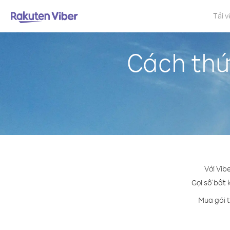
Tải v
Cách thứ
Với Vib
Gọi số bất 
Mua gói t