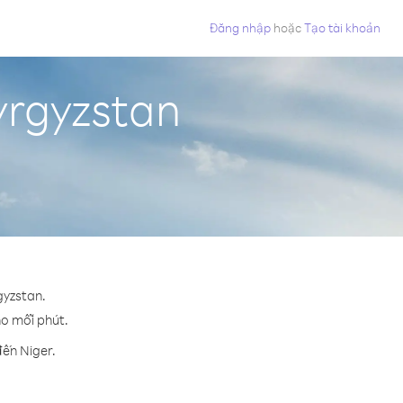
Đăng nhập
hoặc
Tạo tài khoản
yrgyzstan
gyzstan.
ho mỗi phút.
đến Niger.