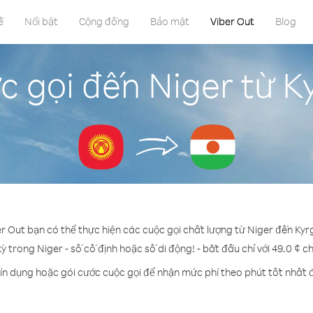
ề
Nổi bật
Cộng đồng
Bảo mật
Viber Out
Blog
c gọi đến Niger từ K
er Out bạn có thể thực hiện các cuộc gọi chất lượng từ Niger đến Kyr
kỳ trong Niger - số cố định hoặc số di động! - bắt đầu chỉ với 49.0 ¢ c
ín dụng hoặc gói cước cuộc gọi để nhận mức phí theo phút tốt nhất 