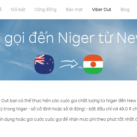
ề
Nổi bật
Cộng đồng
Bảo mật
Viber Out
Blog
 gọi đến Niger từ N
r Out bạn có thể thực hiện các cuộc gọi chất lượng từ Niger đến New
kỳ trong Niger - số cố định hoặc số di động! - bắt đầu chỉ với 49.0 ¢ c
ín dụng hoặc gói cước cuộc gọi để nhận mức phí theo phút tốt nhất 