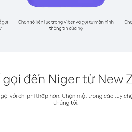
 gọi
Chọn số liên lạc trong Viber và gọi từ màn hình
Chọ
ư
thông tin của họ
 gọi đến Niger từ New 
gọi với chi phí thấp hơn. Chọn một trong các tùy chọ
chúng tôi: