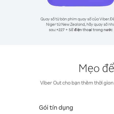
Quay số từ bàn phím quay số của Viber.
Để
Niger từ New Zealand, hãy quay số nh
sau:
+
+
227
Số điện thoại trong nước
Mẹo để
Viber Out cho bạn thêm thời gian 
Gói tín dụng