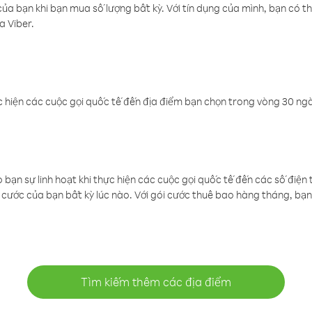
a bạn khi bạn mua số lượng bất kỳ. Với tín dụng của mình, bạn có th
a Viber.
 hiện các cuộc gọi quốc tế đến địa điểm bạn chọn trong vòng 30 ngày
ạn sự linh hoạt khi thực hiện các cuộc gọi quốc tế đến các số điện 
cước của bạn bất kỳ lúc nào. Với gói cước thuê bao hàng tháng, bạn 
Tìm kiếm thêm các địa điểm