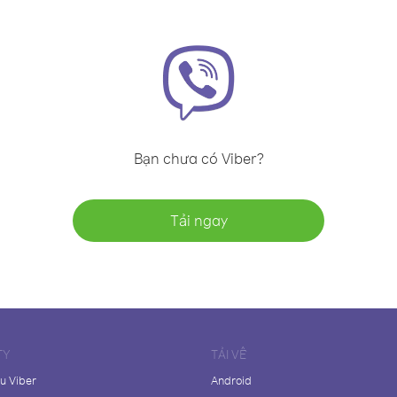
Bạn chưa có Viber?
Tải ngay
TY
TẢI VỀ
ệu Viber
Android