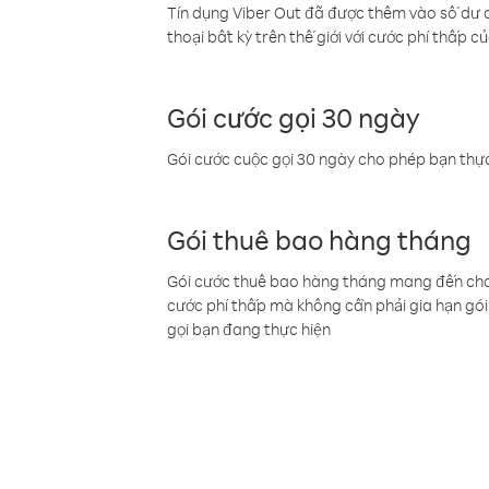
Tín dụng Viber Out đã được thêm vào số dư củ
thoại bất kỳ trên thế giới với cước phí thấp củ
Gói cước gọi 30 ngày
Gói cước cuộc gọi 30 ngày cho phép bạn thực
Gói thuê bao hàng tháng
Gói cước thuê bao hàng tháng mang đến cho b
cước phí thấp mà không cần phải gia hạn gói 
gọi bạn đang thực hiện