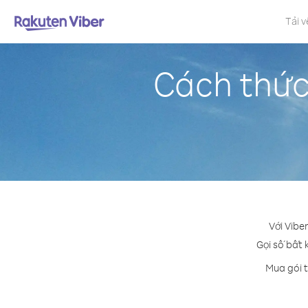
Tải v
Cách thức
Với Vibe
Gọi số bất 
Mua gói t