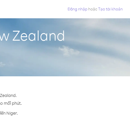
Đăng nhập
hoặc
Tạo tài khoản
ew Zealand
 Zealand.
ho mỗi phút.
đến Niger.