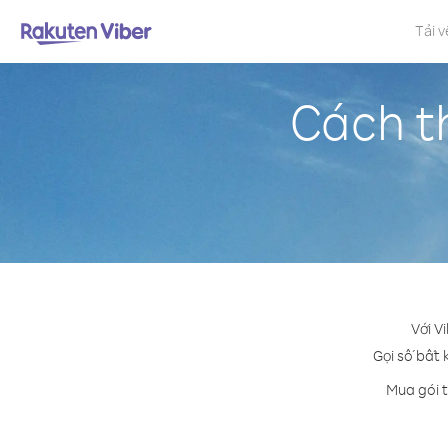
Tải v
Cách th
Với V
Gọi số bất 
Mua gói t