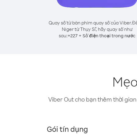
Quay số từ bàn phím quay số của Viber.
Để
Niger từ Thụy Sĩ, hãy quay số như
sau:
+
+
227
Số điện thoại trong nước
Mẹo 
Viber Out cho bạn thêm thời gian 
Gói tín dụng