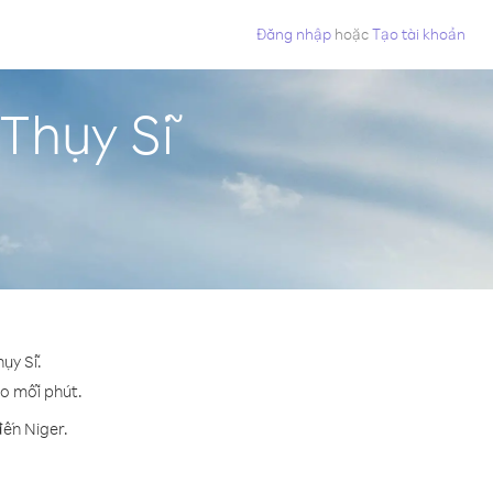
Đăng nhập
hoặc
Tạo tài khoản
 Thụy Sĩ
ụy Sĩ.
ho mỗi phút.
đến Niger.