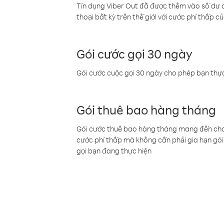
Tín dụng Viber Out đã được thêm vào số dư củ
thoại bất kỳ trên thế giới với cước phí thấp củ
Gói cước gọi 30 ngày
Gói cước cuộc gọi 30 ngày cho phép bạn thực
Gói thuê bao hàng tháng
Gói cước thuê bao hàng tháng mang đến cho b
cước phí thấp mà không cần phải gia hạn gói 
gọi bạn đang thực hiện