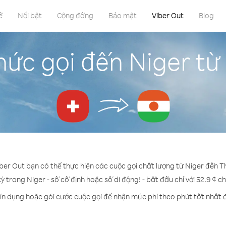
ề
Nổi bật
Cộng đồng
Bảo mật
Viber Out
Blog
ức gọi đến Niger từ
iber Out bạn có thể thực hiện các cuộc gọi chất lượng từ Niger đến Th
kỳ trong Niger - số cố định hoặc số di động! - bắt đầu chỉ với 52.9 ¢ c
ín dụng hoặc gói cước cuộc gọi để nhận mức phí theo phút tốt nhất 