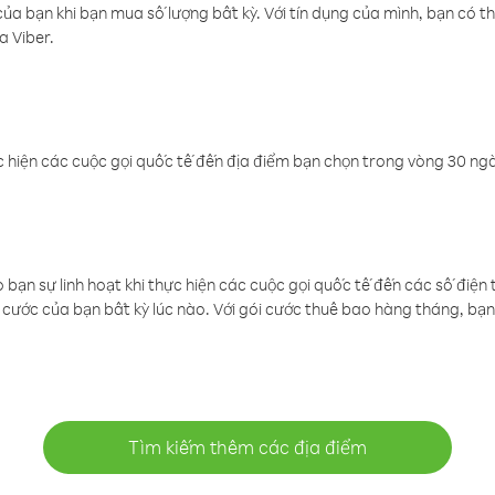
a bạn khi bạn mua số lượng bất kỳ. Với tín dụng của mình, bạn có th
a Viber.
 hiện các cuộc gọi quốc tế đến địa điểm bạn chọn trong vòng 30 ngày
ạn sự linh hoạt khi thực hiện các cuộc gọi quốc tế đến các số điện 
cước của bạn bất kỳ lúc nào. Với gói cước thuê bao hàng tháng, bạn 
Tìm kiếm thêm các địa điểm