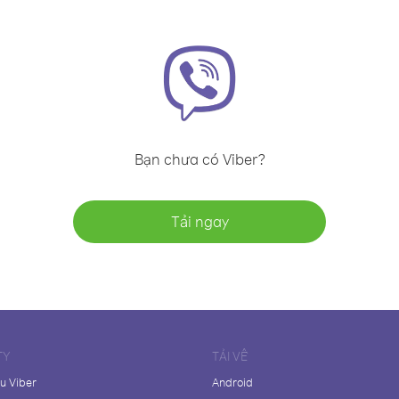
Bạn chưa có Viber?
Tải ngay
TY
TẢI VỀ
ệu Viber
Android