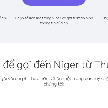
 gọi
Chọn số liên lạc trong Viber và gọi từ màn hình
Chọ
thông tin của họ
để gọi đến Niger từ Th
gọi với chi phí thấp hơn. Chọn một trong các tùy chọ
chúng tôi: