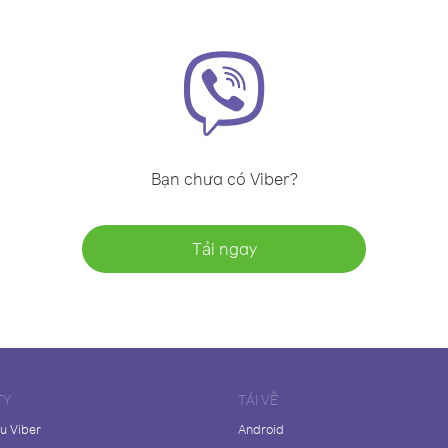
Bạn chưa có Viber?
Tải ngay
TY
TẢI VỀ
ệu Viber
Android