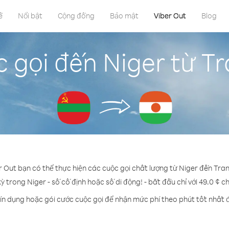
ề
Nổi bật
Cộng đồng
Bảo mật
Viber Out
Blog
 gọi đến Niger từ Tr
r Out bạn có thể thực hiện các cuộc gọi chất lượng từ Niger đến Tran
kỳ trong Niger - số cố định hoặc số di động! - bắt đầu chỉ với 49.0 ¢ c
ín dụng hoặc gói cước cuộc gọi để nhận mức phí theo phút tốt nhất 