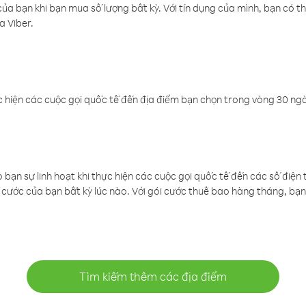
a bạn khi bạn mua số lượng bất kỳ. Với tín dụng của mình, bạn có th
a Viber.
 hiện các cuộc gọi quốc tế đến địa điểm bạn chọn trong vòng 30 ngày
ạn sự linh hoạt khi thực hiện các cuộc gọi quốc tế đến các số điện 
cước của bạn bất kỳ lúc nào. Với gói cước thuê bao hàng tháng, bạn 
Tìm kiếm thêm các địa điểm