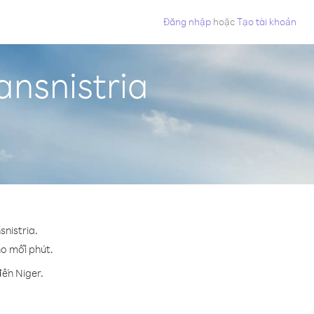
Đăng nhập
hoặc
Tạo tài khoản
ansnistria
snistria.
ho mỗi phút.
đến Niger.