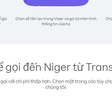
 gọi
Chọn số liên lạc trong Viber và gọi từ màn hình
Chọ
ư
thông tin của họ
 gọi đến Niger từ Trans
gọi với chi phí thấp hơn. Chọn một trong các tùy chọ
chúng tôi: