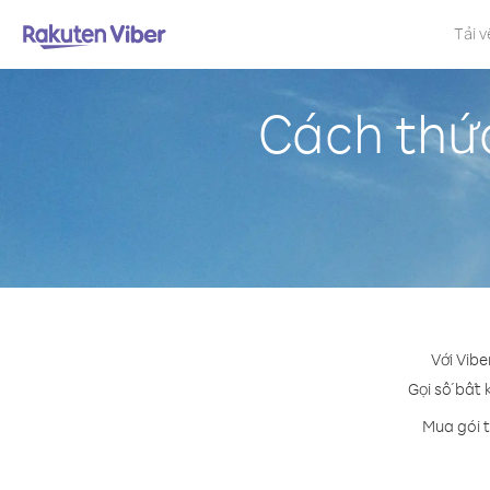
Tải v
Cách thức
Với Vibe
Gọi số bất 
Mua gói t