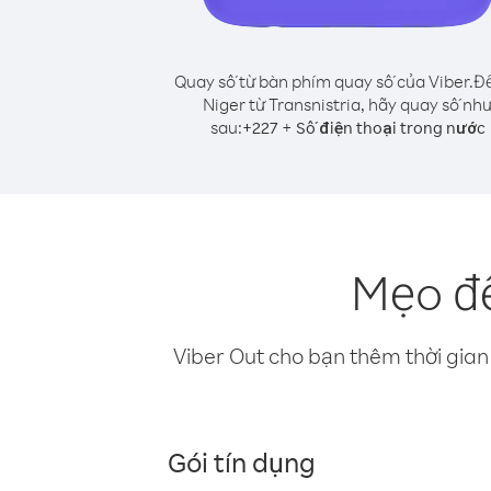
Quay số từ bàn phím quay số của Viber.
Để
Niger từ Transnistria, hãy quay số nh
sau:
+
+
227
Số điện thoại trong nước
Mẹo để
Viber Out cho bạn thêm thời gian 
Gói tín dụng