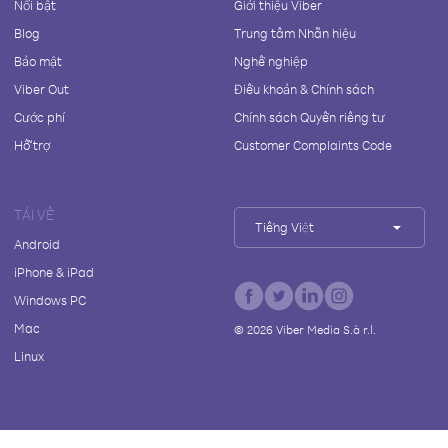
Nổi bật
Giới thiệu Viber
Blog
Trung tâm Nhãn hiệu
Bảo mật
Nghề nghiệp
Viber Out
Điều khoản & Chính sách
Cước phí
Chính sách Quyền riêng tư
Hỗ trợ
Customer Complaints Code
TẢI VỀ
Tiếng Việt
Android
iPhone & iPad
Windows PC
Mac
©
2026
Viber Media S.à r.l.
Linux