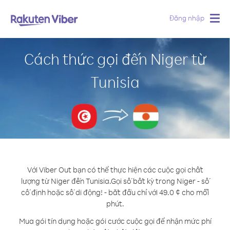
Đăng nhập
Togg
navig
Cách thức gọi đến Niger từ
Tunisia
Với Viber Out bạn có thể thực hiện các cuộc gọi chất
lượng từ Niger đến Tunisia.
Gọi số bất kỳ trong Niger - số
cố định hoặc số di động! - bắt đầu chỉ với 49.0 ¢ cho mỗi
phút.
Mua gói tín dụng hoặc gói cước cuộc gọi để nhận mức phí