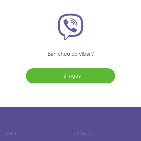
Bạn chưa có Viber?
Tải ngay
VIBER
CÔNG TY