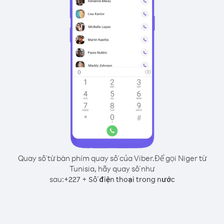
Quay số từ bàn phím quay số của Viber.
Để gọi Niger từ
Tunisia, hãy quay số như
sau:
+
+
227
Số điện thoại trong nước