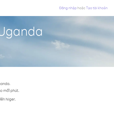
Đăng nhập
hoặc
Tạo tài khoản
ừ Uganda
Uganda.
ho mỗi phút.
đến Niger.