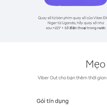
Quay số từ bàn phím quay số của Viber.
Để
Niger từ Uganda, hãy quay số như
sau:
+
+
227
Số điện thoại trong nước
Mẹo 
Viber Out cho bạn thêm thời gian 
Gói tín dụng