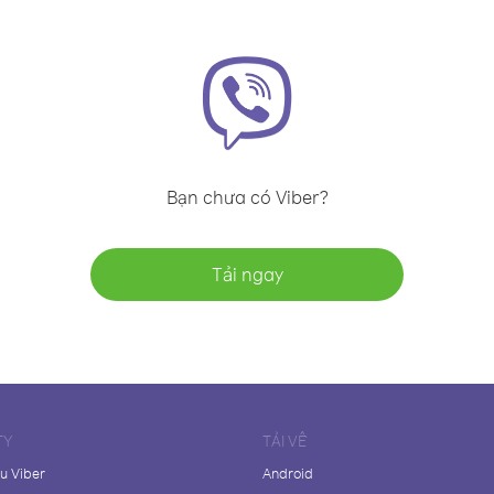
Bạn chưa có Viber?
Tải ngay
TY
TẢI VỀ
ệu Viber
Android