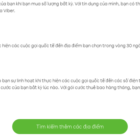
a bạn khi bạn mua số lượng bất kỳ. Với tín dụng của mình, bạn có th
a Viber.
 hiện các cuộc gọi quốc tế đến địa điểm bạn chọn trong vòng 30 ngày
ạn sự linh hoạt khi thực hiện các cuộc gọi quốc tế đến các số điện 
cước của bạn bất kỳ lúc nào. Với gói cước thuê bao hàng tháng, bạn 
Tìm kiếm thêm các địa điểm