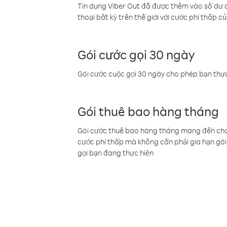
Tín dụng Viber Out đã được thêm vào số dư củ
thoại bất kỳ trên thế giới với cước phí thấp củ
Gói cước gọi 30 ngày
Gói cước cuộc gọi 30 ngày cho phép bạn thực
Gói thuê bao hàng tháng
Gói cước thuê bao hàng tháng mang đến cho b
cước phí thấp mà không cần phải gia hạn gói 
gọi bạn đang thực hiện