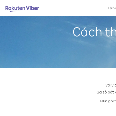
Tải v
Cách th
Với Vi
Gọi số bất 
Mua gói t