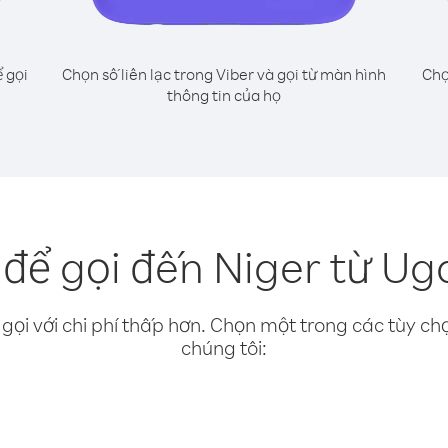
 gọi
Chọn số liên lạc trong Viber và gọi từ màn hình
Chọ
thông tin của họ
để gọi đến Niger từ U
gọi với chi phí thấp hơn. Chọn một trong các tùy chọ
chúng tôi: