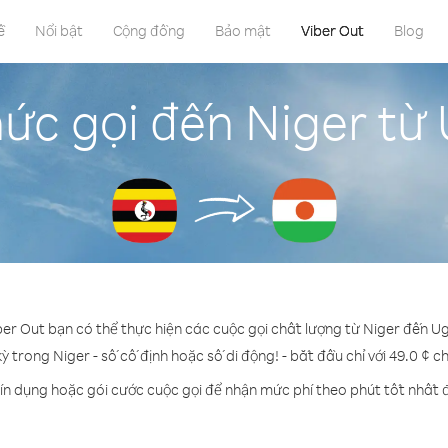
ề
Nổi bật
Cộng đồng
Bảo mật
Viber Out
Blog
ức gọi đến Niger t
ber Out bạn có thể thực hiện các cuộc gọi chất lượng từ Niger đến 
kỳ trong Niger - số cố định hoặc số di động! - bắt đầu chỉ với 49.0 ¢ c
ín dụng hoặc gói cước cuộc gọi để nhận mức phí theo phút tốt nhất 