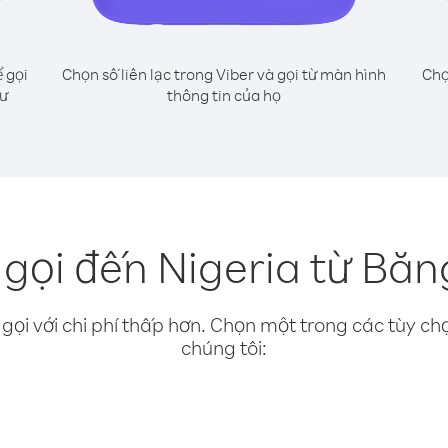
 gọi
Chọn số liên lạc trong Viber và gọi từ màn hình
Chọ
hư
thông tin của họ
gọi đến Nigeria từ Băn
gọi với chi phí thấp hơn. Chọn một trong các tùy chọ
chúng tôi: