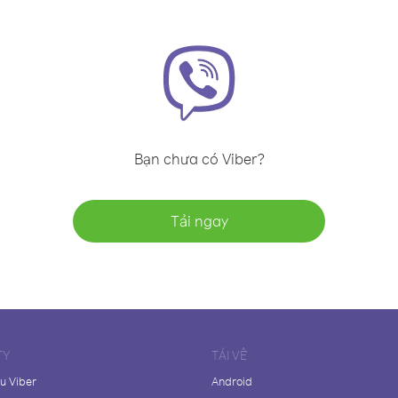
Bạn chưa có Viber?
Tải ngay
TY
TẢI VỀ
ệu Viber
Android