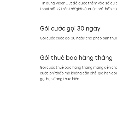
Tín dụng Viber Out đã được thêm vào số dư củ
thoại bất kỳ trên thế giới với cước phí thấp củ
Gói cước gọi 30 ngày
Gói cước cuộc gọi 30 ngày cho phép bạn thực
Gói thuê bao hàng tháng
Gói cước thuê bao hàng tháng mang đến cho b
cước phí thấp mà không cần phải gia hạn gói 
gọi bạn đang thực hiện