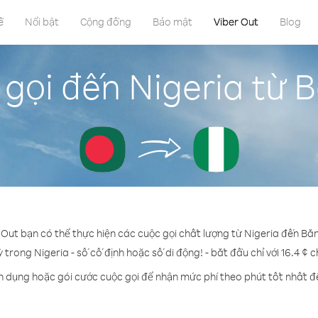
ề
Nổi bật
Cộng đồng
Bảo mật
Viber Out
Blog
gọi đến Nigeria từ 
 Out bạn có thể thực hiện các cuộc gọi chất lượng từ Nigeria đến Bă
ỳ trong Nigeria - số cố định hoặc số di động! - bắt đầu chỉ với 16.4 ¢ 
n dụng hoặc gói cước cuộc gọi để nhận mức phí theo phút tốt nhất đ