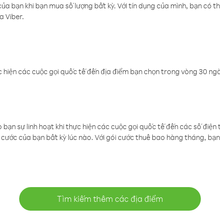
a bạn khi bạn mua số lượng bất kỳ. Với tín dụng của mình, bạn có th
a Viber.
 hiện các cuộc gọi quốc tế đến địa điểm bạn chọn trong vòng 30 ngày
ạn sự linh hoạt khi thực hiện các cuộc gọi quốc tế đến các số điện 
cước của bạn bất kỳ lúc nào. Với gói cước thuê bao hàng tháng, bạn 
Tìm kiếm thêm các địa điểm