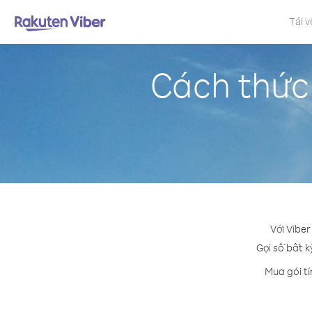
Tải v
Cách thức 
Với Viber
Gọi số bất k
Mua gói tí