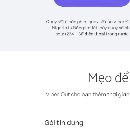
Quay số từ bàn phím quay số của Viber.
Để
Nigeria từ Băng-la-đét, hãy quay số n
sau:
+
+
234
Số điện thoại trong nước
Mẹo để 
Viber Out cho bạn thêm thời gian 
Gói tín dụng