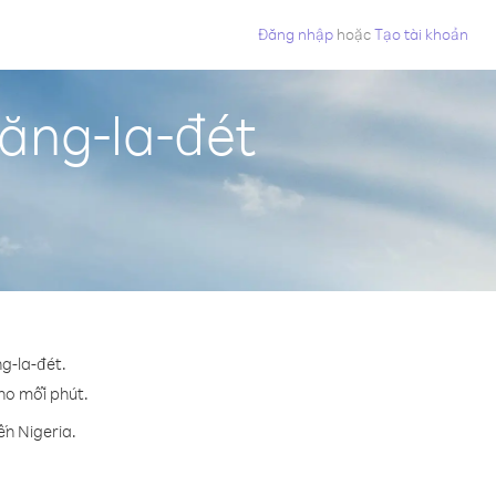
Đăng nhập
hoặc
Tạo tài khoản
Băng-la-đét
ng-la-đét.
cho mỗi phút.
ến Nigeria.