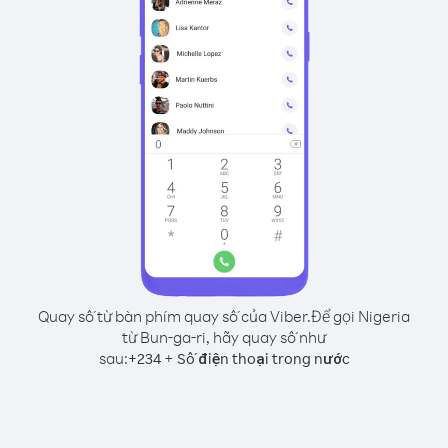
Quay số từ bàn phím quay số của Viber.
Để gọi Nigeria
từ Bun-ga-ri, hãy quay số như
sau:
+
+
234
Số điện thoại trong nước