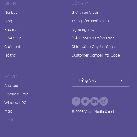
VIBER
CÔNG TY
Nổi bật
Giới thiệu Viber
Blog
Trung tâm Nhãn hiệu
Bảo mật
Nghề nghiệp
Viber Out
Điều khoản & Chính sách
Cước phí
Chính sách Quyền riêng tư
Hỗ trợ
Customer Complaints Code
TẢI VỀ
Tiếng Việt
Android
iPhone & iPad
Windows PC
Mac
©
2026
Viber Media S.à r.l.
Linux