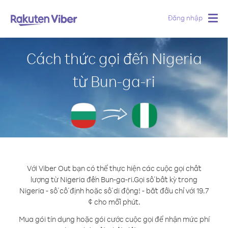
Đăng nhập
Togg
navig
Cách thức gọi đến Nigeria
từ Bun-ga-ri
Với Viber Out bạn có thể thực hiện các cuộc gọi chất
lượng từ Nigeria đến Bun-ga-ri.
Gọi số bất kỳ trong
Nigeria - số cố định hoặc số di động! - bắt đầu chỉ với 19.7
¢ cho mỗi phút.
Mua gói tín dụng hoặc gói cước cuộc gọi để nhận mức phí