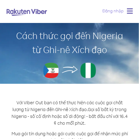
Đăng nhập
Togg
navig
Cách thức gọi đến Nigeria
từ Ghi-nê Xích đạo
Với Viber Out bạn có thể thực hiện các cuộc gọi chất
lượng từ Nigeria đến Ghi-nê Xích đạo.
Gọi số bất kỳ trong
Nigeria - số cố định hoặc số di động! - bắt đầu chỉ với 16.4
¢ cho mỗi phút.
Mua gói tín dụng hoặc gói cước cuộc gọi để nhận mức phí