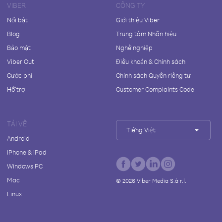
VIBER
CÔNG TY
Nổi bật
Giới thiệu Viber
Blog
Trung tâm Nhãn hiệu
Bảo mật
Nghề nghiệp
Viber Out
Điều khoản & Chính sách
Cước phí
Chính sách Quyền riêng tư
Hỗ trợ
Customer Complaints Code
TẢI VỀ
Tiếng Việt
Android
iPhone & iPad
Windows PC
Mac
©
2026
Viber Media S.à r.l.
Linux