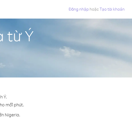
Đăng nhập
hoặc
Tạo tài khoản
a từ Ý
n Ý.
cho mỗi phút.
ến Nigeria.