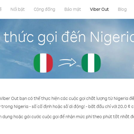
ề
Nổi bật
Cộng đồng
Bảo mật
Viber Out
Blog
thức gọi đến Nigeri
 Viber Out bạn có thể thực hiện các cuộc gọi chất lượng từ Nigeria đế
ỳ trong Nigeria - số cố định hoặc số di động! - bắt đầu chỉ với 20.0 ¢ 
n dụng hoặc gói cước cuộc gọi để nhận mức phí theo phút tốt nhất đ