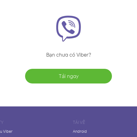
Bạn chưa có Viber?
Tải ngay
TY
TẢI VỀ
ệu Viber
Android