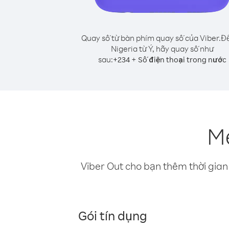
Quay số từ bàn phím quay số của Viber.
Để
Nigeria từ Ý, hãy quay số như
sau:
+
+
234
Số điện thoại trong nước
Mẹ
Viber Out cho bạn thêm thời gian 
Gói tín dụng