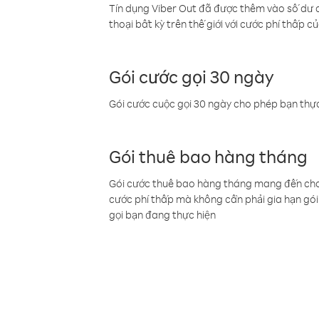
Tín dụng Viber Out đã được thêm vào số dư củ
thoại bất kỳ trên thế giới với cước phí thấp củ
Gói cước gọi 30 ngày
Gói cước cuộc gọi 30 ngày cho phép bạn thực
Gói thuê bao hàng tháng
Gói cước thuê bao hàng tháng mang đến cho b
cước phí thấp mà không cần phải gia hạn gói 
gọi bạn đang thực hiện