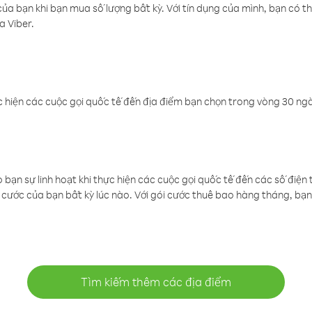
a bạn khi bạn mua số lượng bất kỳ. Với tín dụng của mình, bạn có th
a Viber.
 hiện các cuộc gọi quốc tế đến địa điểm bạn chọn trong vòng 30 ngày
ạn sự linh hoạt khi thực hiện các cuộc gọi quốc tế đến các số điện 
cước của bạn bất kỳ lúc nào. Với gói cước thuê bao hàng tháng, bạn 
Tìm kiếm thêm các địa điểm