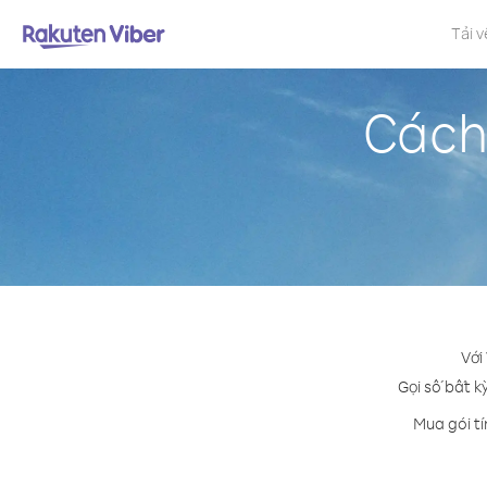
Tải v
Cách 
Với
Gọi số bất k
Mua gói tí