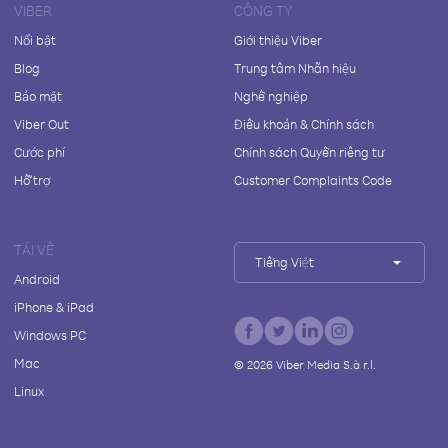
VIBER
CÔNG TY
Nổi bật
Giới thiệu Viber
Blog
Trung tâm Nhãn hiệu
Bảo mật
Nghề nghiệp
Viber Out
Điều khoản & Chính sách
Cước phí
Chính sách Quyền riêng tư
Hỗ trợ
Customer Complaints Code
TẢI VỀ
Tiếng Việt
Android
iPhone & iPad
Windows PC
Mac
©
2026
Viber Media S.à r.l.
Linux