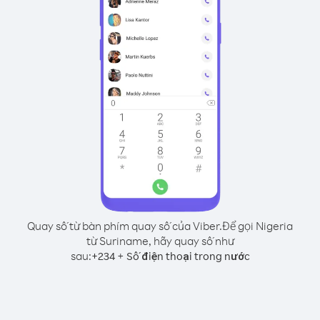
Quay số từ bàn phím quay số của Viber.
Để gọi Nigeria
từ Suriname, hãy quay số như
sau:
+
+
234
Số điện thoại trong nước