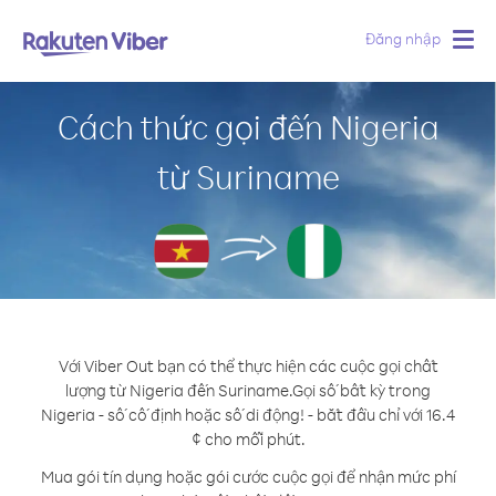
Đăng nhập
Togg
navig
Cách thức gọi đến Nigeria
từ Suriname
Với Viber Out bạn có thể thực hiện các cuộc gọi chất
lượng từ Nigeria đến Suriname.
Gọi số bất kỳ trong
Nigeria - số cố định hoặc số di động! - bắt đầu chỉ với 16.4
¢ cho mỗi phút.
Mua gói tín dụng hoặc gói cước cuộc gọi để nhận mức phí