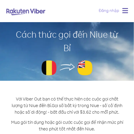
Đăng nhập
Togg
navig
Cách thức gọi đến Niue từ
Bỉ
Với Viber Out bạn có thể thực hiện các cuộc gọi chất
lượng từ Niue đến Bỉ.
Gọi số bất kỳ trong Niue - số cố định
hoặc số di động! - bắt đầu chỉ với $3.62 cho mỗi phút.
Mua gói tín dụng hoặc gói cước cuộc gọi để nhận mức phí
theo phút tốt nhất đến Niue.