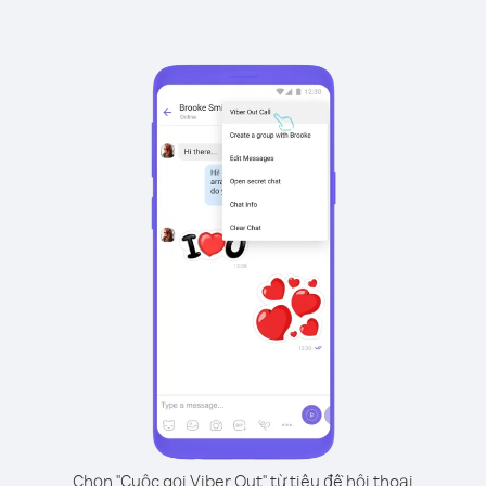
Chọn "Cuộc gọi Viber Out" từ tiêu đề hội thoại