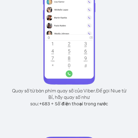
Quay số từ bàn phím quay số của Viber.
Để gọi Niue từ
Bỉ, hãy quay số như
sau:
+
+
683
Số điện thoại trong nước