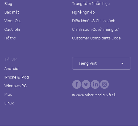
Blog
Trung tâm Nhãn hiệu
Bảo mật
Nghề nghiệp
Viber Out
Điều khoản & Chính sách
Cước phí
Chính sách Quyền riêng tư
Hỗ trợ
Customer Complaints Code
TẢI VỀ
Tiếng Việt
Android
iPhone & iPad
Windows PC
Mac
©
2026
Viber Media S.à r.l.
Linux