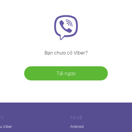
Bạn chưa có Viber?
Tải ngay
TY
TẢI VỀ
ệu Viber
Android