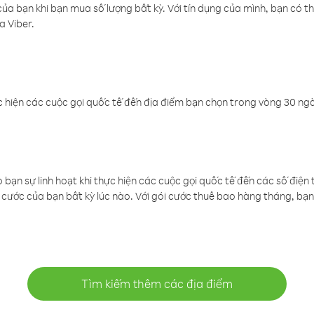
a bạn khi bạn mua số lượng bất kỳ. Với tín dụng của mình, bạn có th
a Viber.
 hiện các cuộc gọi quốc tế đến địa điểm bạn chọn trong vòng 30 ngày
ạn sự linh hoạt khi thực hiện các cuộc gọi quốc tế đến các số điện 
cước của bạn bất kỳ lúc nào. Với gói cước thuê bao hàng tháng, bạn 
Tìm kiếm thêm các địa điểm