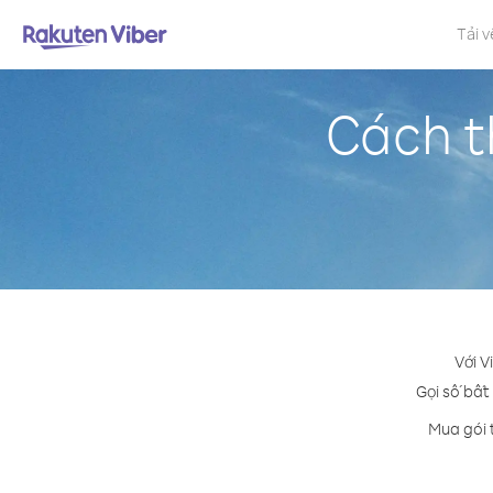
Tải v
Cách t
Với V
Gọi số bất
Mua gói 