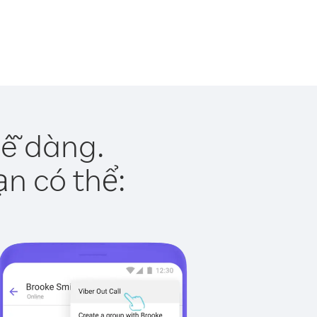
dễ dàng.
ạn có thể: