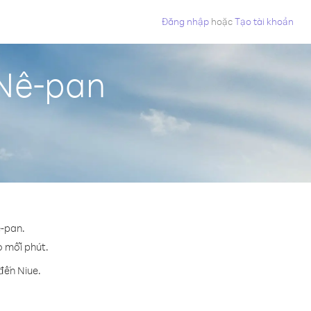
Đăng nhập
hoặc
Tạo tài khoản
 Nê-pan
ê-pan.
o mỗi phút.
đến Niue.