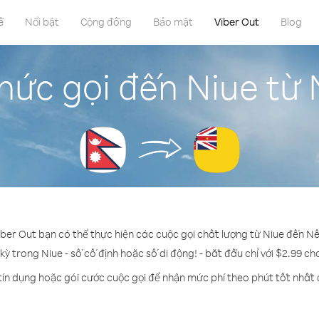
ề
Nổi bật
Cộng đồng
Bảo mật
Viber Out
Blog
hức gọi đến Niue từ
iber Out bạn có thể thực hiện các cuộc gọi chất lượng từ Niue đến N
 kỳ trong Niue - số cố định hoặc số di động! - bắt đầu chỉ với $2.99 ch
tín dụng hoặc gói cước cuộc gọi để nhận mức phí theo phút tốt nhất 