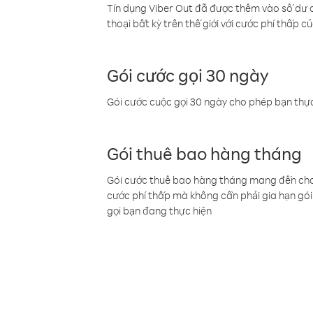
Tín dụng Viber Out đã được thêm vào số dư củ
thoại bất kỳ trên thế giới với cước phí thấp củ
Gói cước gọi 30 ngày
Gói cước cuộc gọi 30 ngày cho phép bạn thực
Gói thuê bao hàng tháng
Gói cước thuê bao hàng tháng mang đến cho b
cước phí thấp mà không cần phải gia hạn gói 
gọi bạn đang thực hiện