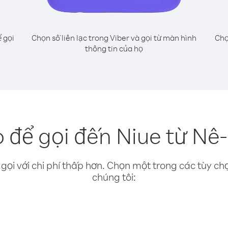
 gọi
Chọn số liên lạc trong Viber và gọi từ màn hình
Chọ
thông tin của họ
 để gọi đến Niue từ Nê
gọi với chi phí thấp hơn. Chọn một trong các tùy chọ
chúng tôi: