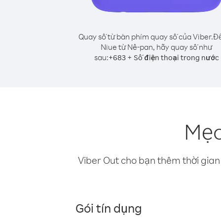
Quay số từ bàn phím quay số của Viber.
Để
Niue từ Nê-pan, hãy quay số như
sau:
+
+
683
Số điện thoại trong nước
Mẹo
Viber Out cho bạn thêm thời gian 
Gói tín dụng