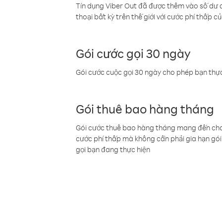
Tín dụng Viber Out đã được thêm vào số dư củ
thoại bất kỳ trên thế giới với cước phí thấp củ
Gói cước gọi 30 ngày
Gói cước cuộc gọi 30 ngày cho phép bạn thực
Gói thuê bao hàng tháng
Gói cước thuê bao hàng tháng mang đến cho b
cước phí thấp mà không cần phải gia hạn gói 
gọi bạn đang thực hiện