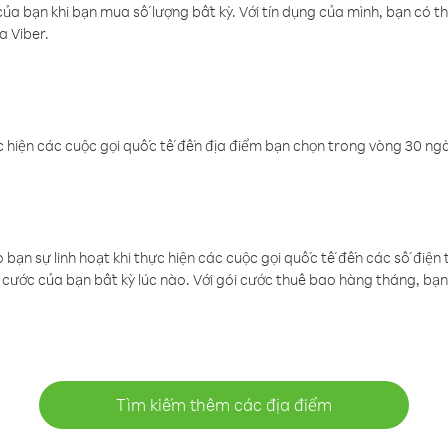
a bạn khi bạn mua số lượng bất kỳ. Với tín dụng của mình, bạn có th
a Viber.
 hiện các cuộc gọi quốc tế đến địa điểm bạn chọn trong vòng 30 ngày
ạn sự linh hoạt khi thực hiện các cuộc gọi quốc tế đến các số điện 
cước của bạn bất kỳ lúc nào. Với gói cước thuê bao hàng tháng, bạn 
Tìm kiếm thêm các địa điểm