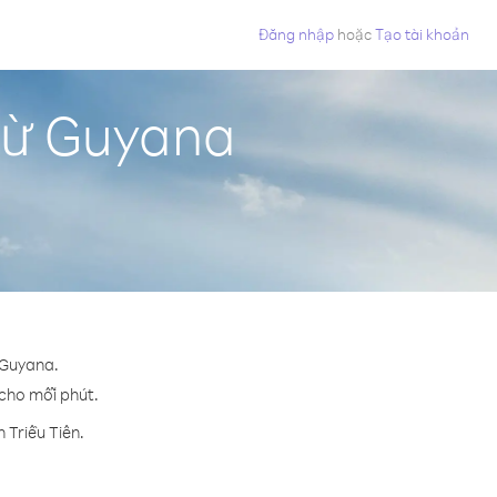
Đăng nhập
hoặc
Tạo tài khoản
 từ Guyana
n Guyana.
¢ cho mỗi phút.
 Triều Tiên.