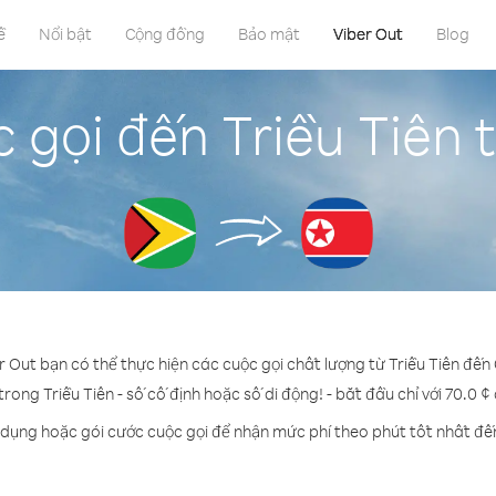
ề
Nổi bật
Cộng đồng
Bảo mật
Viber Out
Blog
 gọi đến Triều Tiên
r Out bạn có thể thực hiện các cuộc gọi chất lượng từ Triều Tiên đế
trong Triều Tiên - số cố định hoặc số di động! - bắt đầu chỉ với 70.0 
 dụng hoặc gói cước cuộc gọi để nhận mức phí theo phút tốt nhất đến