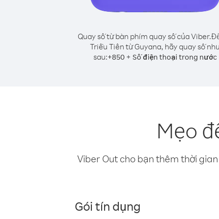
Quay số từ bàn phím quay số của Viber.
Để
Triều Tiên từ Guyana, hãy quay số nh
sau:
+
+
850
Số điện thoại trong nước
Mẹo để
Viber Out cho bạn thêm thời gian 
Gói tín dụng