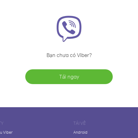
Bạn chưa có Viber?
Tải ngay
TY
TẢI VỀ
ệu Viber
Android