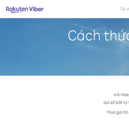
Tải v
Cách thức
Với Vibe
Gọi số bất kỳ 
Mua gói tín