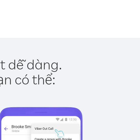
ật dễ dàng.
ạn có thể: