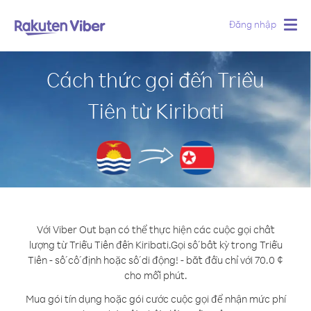
Đăng nhập
Togg
navig
Cách thức gọi đến Triều
Tiên từ Kiribati
Với Viber Out bạn có thể thực hiện các cuộc gọi chất
lượng từ Triều Tiên đến Kiribati.
Gọi số bất kỳ trong Triều
Tiên - số cố định hoặc số di động! - bắt đầu chỉ với 70.0 ¢
cho mỗi phút.
Mua gói tín dụng hoặc gói cước cuộc gọi để nhận mức phí