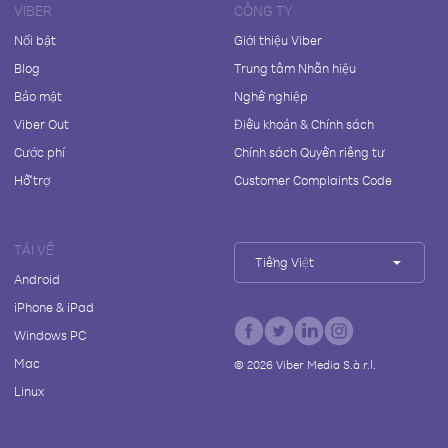
VIBER
CÔNG TY
Nổi bật
Giới thiệu Viber
Blog
Trung tâm Nhãn hiệu
Bảo mật
Nghề nghiệp
Viber Out
Điều khoản & Chính sách
Cước phí
Chính sách Quyền riêng tư
Hỗ trợ
Customer Complaints Code
TẢI VỀ
Tiếng Việt
Android
iPhone & iPad
Windows PC
Mac
©
2026
Viber Media S.à r.l.
Linux