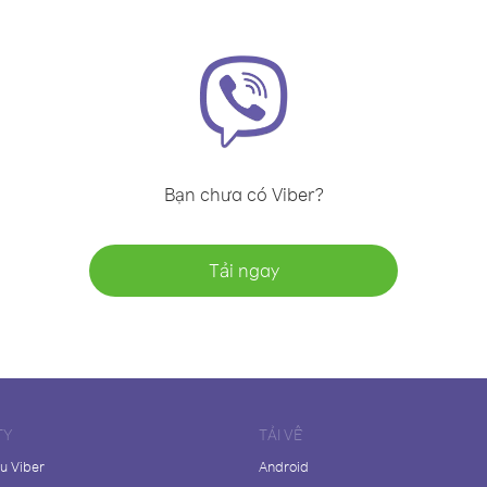
Bạn chưa có Viber?
Tải ngay
TY
TẢI VỀ
ệu Viber
Android