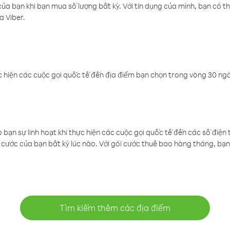
a bạn khi bạn mua số lượng bất kỳ. Với tín dụng của mình, bạn có th
a Viber.
 hiện các cuộc gọi quốc tế đến địa điểm bạn chọn trong vòng 30 ngày
ạn sự linh hoạt khi thực hiện các cuộc gọi quốc tế đến các số điện 
cước của bạn bất kỳ lúc nào. Với gói cước thuê bao hàng tháng, bạn 
Tìm kiếm thêm các địa điểm