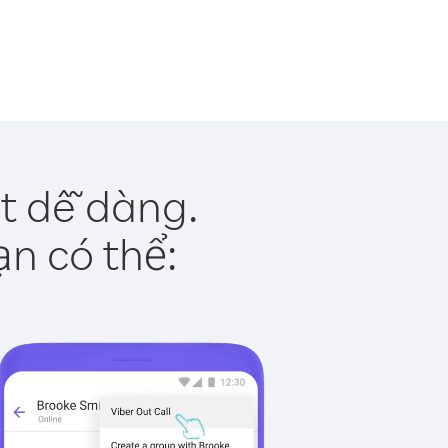
ật dễ dàng.
ạn có thể: