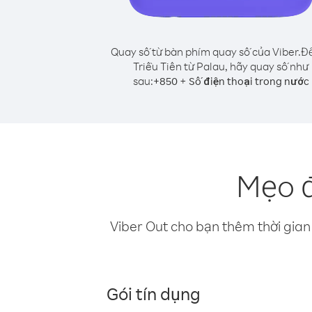
Quay số từ bàn phím quay số của Viber.
Để
Triều Tiên từ Palau, hãy quay số như
sau:
+
+
850
Số điện thoại trong nước
Mẹo đ
Viber Out cho bạn thêm thời gian 
Gói tín dụng