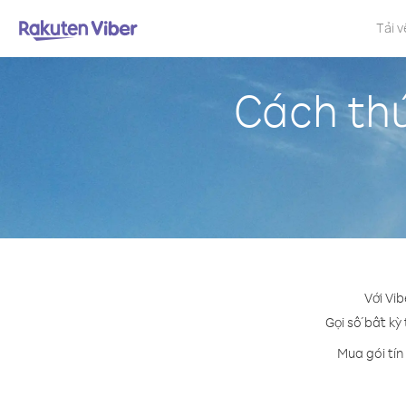
Tải v
Cách thứ
Với Vib
Gọi số bất kỳ 
Mua gói tín