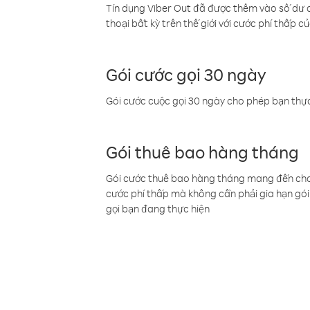
Tín dụng Viber Out đã được thêm vào số dư củ
thoại bất kỳ trên thế giới với cước phí thấp củ
Gói cước gọi 30 ngày
Gói cước cuộc gọi 30 ngày cho phép bạn thực
Gói thuê bao hàng tháng
Gói cước thuê bao hàng tháng mang đến cho b
cước phí thấp mà không cần phải gia hạn gói 
gọi bạn đang thực hiện