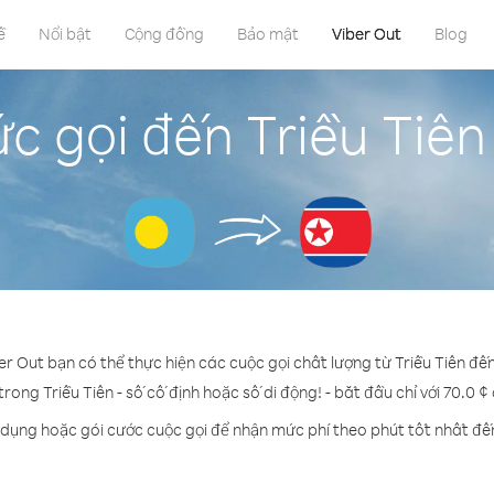
ề
Nổi bật
Cộng đồng
Bảo mật
Viber Out
Blog
c gọi đến Triều Tiên
er Out bạn có thể thực hiện các cuộc gọi chất lượng từ Triều Tiên đế
trong Triều Tiên - số cố định hoặc số di động! - bắt đầu chỉ với 70.0 
 dụng hoặc gói cước cuộc gọi để nhận mức phí theo phút tốt nhất đến