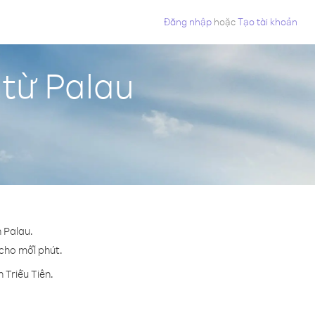
Đăng nhập
hoặc
Tạo tài khoản
 từ Palau
n Palau.
¢ cho mỗi phút.
 Triều Tiên.