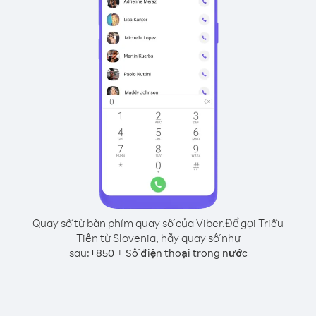
Quay số từ bàn phím quay số của Viber.
Để gọi Triều
Tiên từ Slovenia, hãy quay số như
sau:
+
+
850
Số điện thoại trong nước