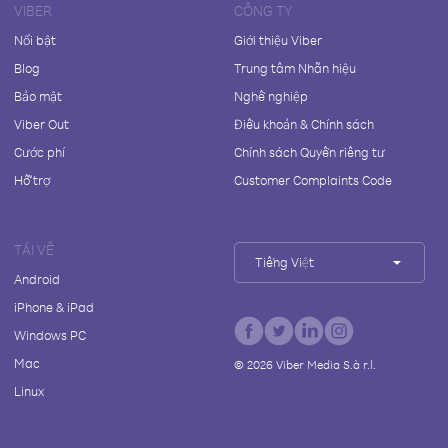
VIBER
CÔNG TY
Nổi bật
Giới thiệu Viber
Blog
Trung tâm Nhãn hiệu
Bảo mật
Nghề nghiệp
Viber Out
Điều khoản & Chính sách
Cước phí
Chính sách Quyền riêng tư
Hỗ trợ
Customer Complaints Code
TẢI VỀ
Tiếng Việt
Android
iPhone & iPad
Windows PC
Mac
©
2026
Viber Media S.à r.l.
Linux