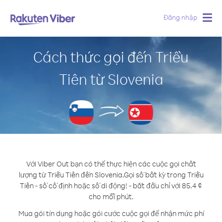
Đăng nhập
Togg
navig
Cách thức gọi đến Triều
Tiên từ Slovenia
Với Viber Out bạn có thể thực hiện các cuộc gọi chất
lượng từ Triều Tiên đến Slovenia.
Gọi số bất kỳ trong Triều
Tiên - số cố định hoặc số di động! - bắt đầu chỉ với 85.4 ¢
cho mỗi phút.
Mua gói tín dụng hoặc gói cước cuộc gọi để nhận mức phí