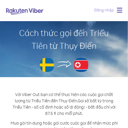
Đăng nhập
Togg
navig
Cách thức gọi đến Triều
Tiên từ Thụy Điển
Với Viber Out bạn có thể thực hiện các cuộc gọi chất
lượng từ Triều Tiên đến Thụy Điển.
Gọi số bất kỳ trong
Triều Tiên - số cố định hoặc số di động! - bắt đầu chỉ với
87.5 ¢ cho mỗi phút.
Mua gói tín dụng hoặc gói cước cuộc gọi để nhận mức phí