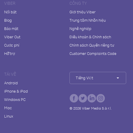
VIBER
CÔNG TY
Nổi bật
Giới thiệu Viber
Blog
Trung tâm Nhãn hiệu
Bảo mật
Nghề nghiệp
Viber Out
Điều khoản & Chính sách
Cước phí
Chính sách Quyền riêng tư
Hỗ trợ
Customer Complaints Code
TẢI VỀ
Tiếng Việt
Android
iPhone & iPad
Windows PC
Mac
©
2026
Viber Media S.à r.l.
Linux