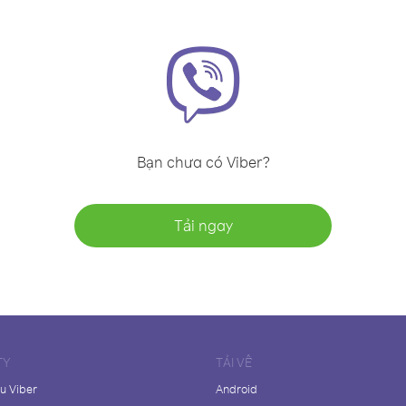
Bạn chưa có Viber?
Tải ngay
TY
TẢI VỀ
ệu Viber
Android