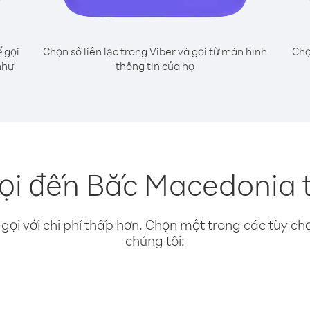
 gọi
Chọn số liên lạc trong Viber và gọi từ màn hình
Chọ
như
thông tin của họ
ọi đến Bắc Macedonia 
gọi với chi phí thấp hơn. Chọn một trong các tùy chọ
chúng tôi: