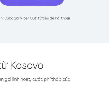
n "Cuộc gọi Viber Out" từ tiêu đề hội thoại
từ Kosovo
n gọi linh hoạt, cước phí thấp của