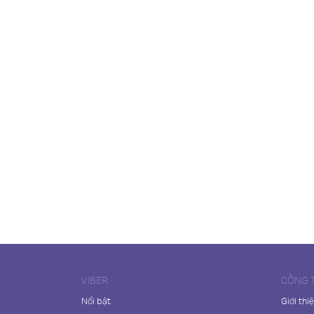
VIBER
CÔNG 
Nổi bật
Giới thi