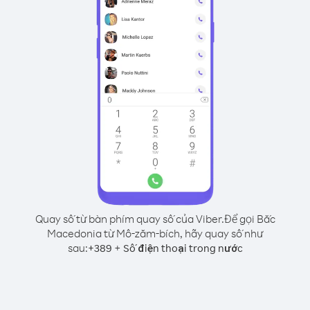
Quay số từ bàn phím quay số của Viber.
Để gọi Bắc
Macedonia từ Mô-zăm-bích, hãy quay số như
sau:
+
+
389
Số điện thoại trong nước