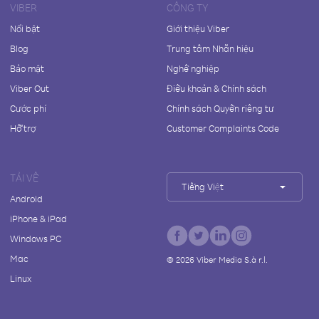
VIBER
CÔNG TY
Nổi bật
Giới thiệu Viber
Blog
Trung tâm Nhãn hiệu
Bảo mật
Nghề nghiệp
Viber Out
Điều khoản & Chính sách
Cước phí
Chính sách Quyền riêng tư
Hỗ trợ
Customer Complaints Code
TẢI VỀ
Tiếng Việt
Android
iPhone & iPad
Windows PC
Mac
©
2026
Viber Media S.à r.l.
Linux