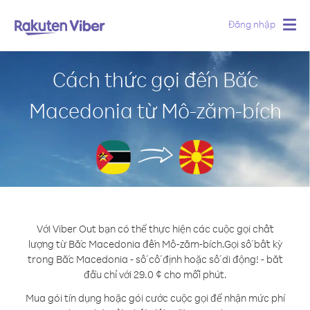
Đăng nhập
Togg
navig
Cách thức gọi đến Bắc
Macedonia từ Mô-zăm-bích
Với Viber Out bạn có thể thực hiện các cuộc gọi chất
lượng từ Bắc Macedonia đến Mô-zăm-bích.
Gọi số bất kỳ
trong Bắc Macedonia - số cố định hoặc số di động! - bắt
đầu chỉ với 29.0 ¢ cho mỗi phút.
Mua gói tín dụng hoặc gói cước cuộc gọi để nhận mức phí