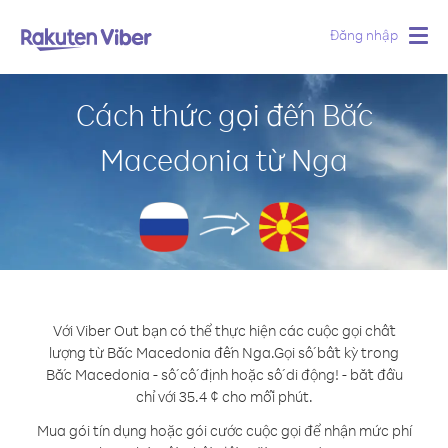
Đăng nhập
Togg
navig
Cách thức gọi đến Bắc
Macedonia từ Nga
Với Viber Out bạn có thể thực hiện các cuộc gọi chất
lượng từ Bắc Macedonia đến Nga.
Gọi số bất kỳ trong
Bắc Macedonia - số cố định hoặc số di động! - bắt đầu
chỉ với 35.4 ¢ cho mỗi phút.
Mua gói tín dụng hoặc gói cước cuộc gọi để nhận mức phí