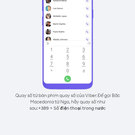
Quay số từ bàn phím quay số của Viber.
Để gọi Bắc
Macedonia từ Nga, hãy quay số như
sau:
+
+
389
Số điện thoại trong nước