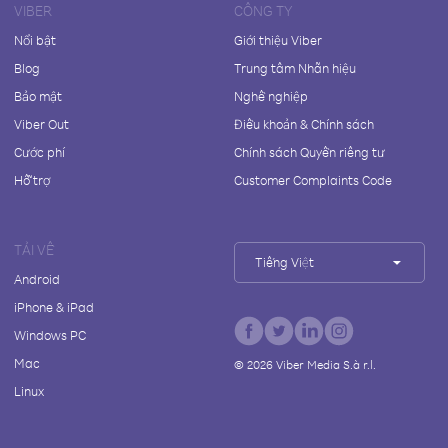
VIBER
CÔNG TY
Nổi bật
Giới thiệu Viber
Blog
Trung tâm Nhãn hiệu
Bảo mật
Nghề nghiệp
Viber Out
Điều khoản & Chính sách
Cước phí
Chính sách Quyền riêng tư
Hỗ trợ
Customer Complaints Code
TẢI VỀ
Tiếng Việt
Android
iPhone & iPad
Windows PC
Mac
©
2026
Viber Media S.à r.l.
Linux