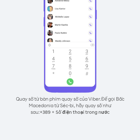
Quay số từ bàn phím quay số của Viber.
Để gọi Bắc
Macedonia từ Séc-bi, hãy quay số như
sau:
+
+
389
Số điện thoại trong nước