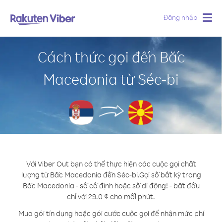
Đăng nhập
Togg
navig
Cách thức gọi đến Bắc
Macedonia từ Séc-bi
Với Viber Out bạn có thể thực hiện các cuộc gọi chất
lượng từ Bắc Macedonia đến Séc-bi.
Gọi số bất kỳ trong
Bắc Macedonia - số cố định hoặc số di động! - bắt đầu
chỉ với 29.0 ¢ cho mỗi phút.
Mua gói tín dụng hoặc gói cước cuộc gọi để nhận mức phí