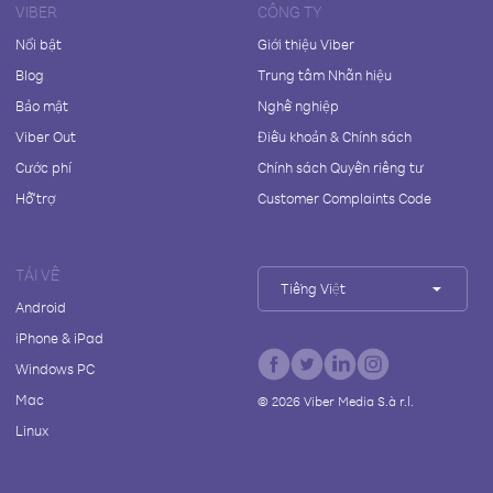
VIBER
CÔNG TY
Nổi bật
Giới thiệu Viber
Blog
Trung tâm Nhãn hiệu
Bảo mật
Nghề nghiệp
Viber Out
Điều khoản & Chính sách
Cước phí
Chính sách Quyền riêng tư
Hỗ trợ
Customer Complaints Code
TẢI VỀ
Tiếng Việt
Android
iPhone & iPad
Windows PC
Mac
©
2026
Viber Media S.à r.l.
Linux