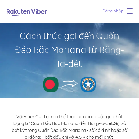
Đăng nhập
Togg
navig
Cách thức gọi đến Quần
Đảo Bắc Mariana từ Băng-
la-đét
Với Viber Out bạn có thể thực hiện các cuộc gọi chất
lượng từ Quần Đảo Bắc Mariana đến Băng-la-đét.
Gọi số
bất kỳ trong Quần Đảo Bắc Mariana - số cố định hoặc số
di động! - bắt đầu chỉ với 4.5 ¢ cho mỗi phút.