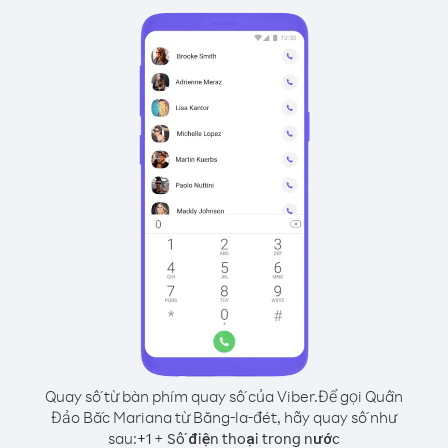
Quay số từ bàn phím quay số của Viber.
Để gọi Quần
Đảo Bắc Mariana từ Băng-la-đét, hãy quay số như
sau:
+
+
1
Số điện thoại trong nước