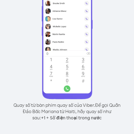
Quay số từ bàn phím quay số của Viber.
Để gọi Quần
Đảo Bắc Mariana từ Haiti, hãy quay số như
sau:
+
+
1
Số điện thoại trong nước