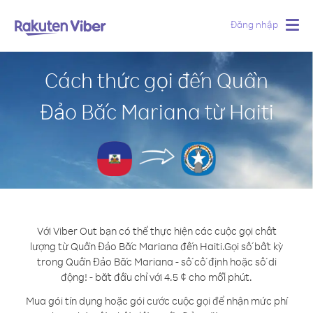
Đăng nhập
Togg
navig
Cách thức gọi đến Quần
Đảo Bắc Mariana từ Haiti
Với Viber Out bạn có thể thực hiện các cuộc gọi chất
lượng từ Quần Đảo Bắc Mariana đến Haiti.
Gọi số bất kỳ
trong Quần Đảo Bắc Mariana - số cố định hoặc số di
động! - bắt đầu chỉ với 4.5 ¢ cho mỗi phút.
Mua gói tín dụng hoặc gói cước cuộc gọi để nhận mức phí