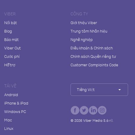
VIBER
CÔNG TY
Nổi bật
Giới thiệu Viber
Blog
Trung tâm Nhãn hiệu
Bảo mật
Nghề nghiệp
Viber Out
Điều khoản & Chính sách
Cước phí
Chính sách Quyền riêng tư
Hỗ trợ
Customer Complaints Code
TẢI VỀ
Tiếng Việt
Android
iPhone & iPad
Windows PC
Mac
©
2026
Viber Media S.à r.l.
Linux