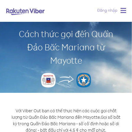
Đăng nhập
Togg
navig
Cách thức gọi đến Quần
Đảo Bắc Mariana từ
Mayotte
Với Viber Out bạn có thể thực hiện các cuộc gọi chất
lượng từ Quần Đảo Bắc Mariana đến Mayotte.
Gọi số bất
kỳ trong Quần Đảo Bắc Mariana - số cố định hoặc số di
động! - bắt đầu chỉ với 4.5 ¢ cho mỗi phút.