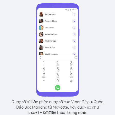
Quay số từ bàn phím quay số của Viber.
Để gọi Quần
Đảo Bắc Mariana từ Mayotte, hãy quay số như
sau:
+
+
1
Số điện thoại trong nước