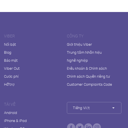
VIBER
CÔNG TY
Nổi bật
Giới thiệu Viber
Blog
Trung tâm Nhãn hiệu
Bảo mật
Nghề nghiệp
Viber Out
Điều khoản & Chính sách
Cước phí
Chính sách Quyền riêng tư
Hỗ trợ
Customer Complaints Code
TẢI VỀ
Tiếng Việt
Android
iPhone & iPad