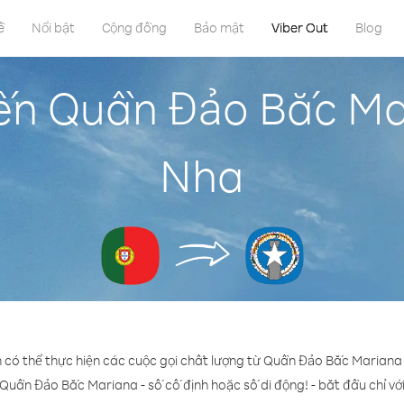
ề
Nổi bật
Cộng đồng
Bảo mật
Viber Out
Blog
đến Quần Đảo Bắc Ma
Nha
n có thể thực hiện các cuộc gọi chất lượng từ Quần Đảo Bắc Marian
 Quần Đảo Bắc Mariana - số cố định hoặc số di động! - bắt đầu chỉ với