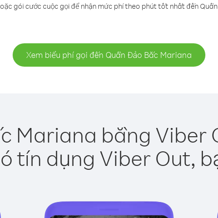
hoặc gói cước cuộc gọi để nhận mức phí theo phút tốt nhất đến Quầ
Xem biểu phí gọi đến Quần Đảo Bắc Mariana
c Mariana bằng Viber O
ó tín dụng Viber Out, b