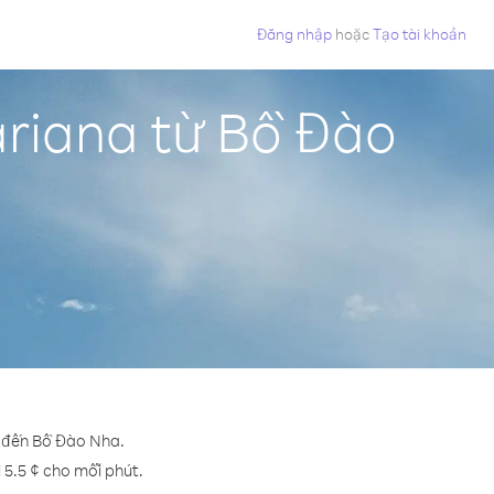
Đăng nhập
hoặc
Tạo tài khoản
riana từ Bồ Đào
a đến Bồ Đào Nha.
 5.5 ¢ cho mỗi phút.