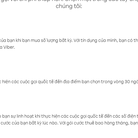
chúng tôi:
a bạn khi bạn mua số lượng bất kỳ. Với tín dụng của mình, bạn có th
a Viber.
 hiện các cuộc gọi quốc tế đến địa điểm bạn chọn trong vòng 30 ngày
ạn sự linh hoạt khi thực hiện các cuộc gọi quốc tế đến các số điện 
cước của bạn bất kỳ lúc nào. Với gói cước thuê bao hàng tháng, bạn 