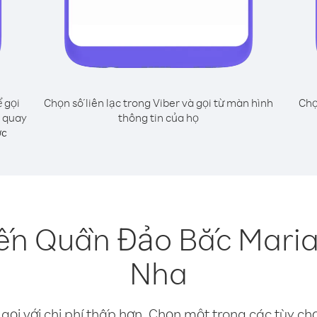
 gọi
Chọn số liên lạc trong Viber và gọi từ màn hình
Chọ
 quay
thông tin của họ
ớc
đến Quần Đảo Bắc Maria
Nha
gọi với chi phí thấp hơn. Chọn một trong các tùy chọ