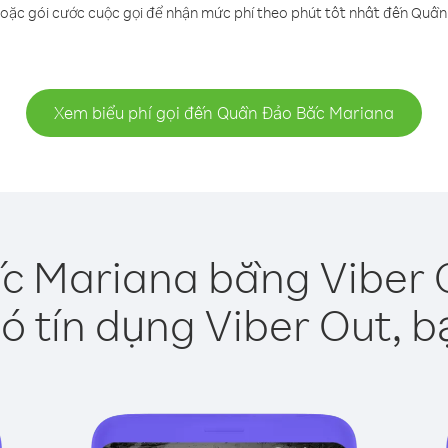
hoặc gói cước cuộc gọi để nhận mức phí theo phút tốt nhất đến Quầ
Xem biểu phí gọi đến Quần Đảo Bắc Mariana
c Mariana bằng Viber O
ó tín dụng Viber Out, b