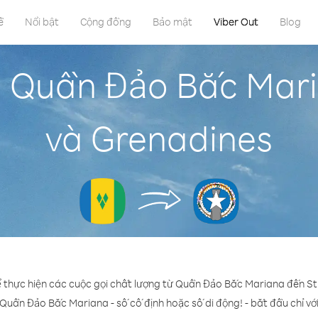
ề
Nổi bật
Cộng đồng
Bảo mật
Viber Out
Blog
n Quần Đảo Bắc Maria
và Grenadines
ể thực hiện các cuộc gọi chất lượng từ Quần Đảo Bắc Mariana đến St
 Quần Đảo Bắc Mariana - số cố định hoặc số di động! - bắt đầu chỉ với