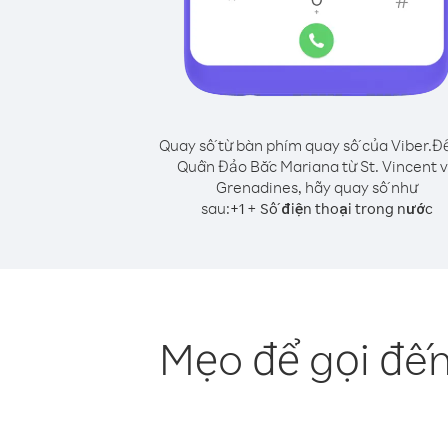
Quay số từ bàn phím quay số của Viber.
Để
Quần Đảo Bắc Mariana từ St. Vincent 
Grenadines, hãy quay số như
sau:
+
+
1
Số điện thoại trong nước
Mẹo để gọi đến