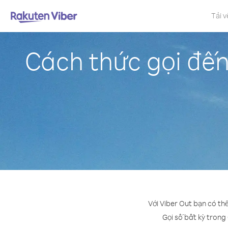
Tải v
Cách thức gọi đế
Với Viber Out bạn có th
Gọi số bất kỳ trong