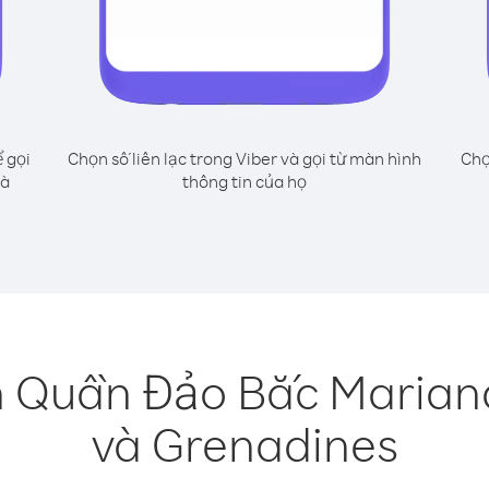
 gọi
Chọn số liên lạc trong Viber và gọi từ màn hình
Chọ
và
thông tin của họ
 Quần Đảo Bắc Mariana
và Grenadines