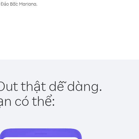
n Đảo Bắc Mariana.
ut thật dễ dàng.
ạn có thể: