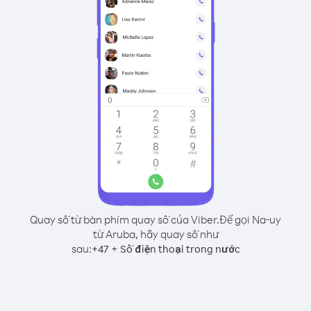
Quay số từ bàn phím quay số của Viber.
Để gọi Na-uy
từ Aruba, hãy quay số như
sau:
+
+
47
Số điện thoại trong nước