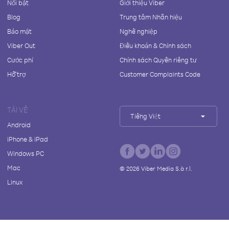
Nổi bật
Giới thiệu Viber
Blog
Trung tâm Nhãn hiệu
Bảo mật
Nghề nghiệp
Viber Out
Điều khoản & Chính sách
Cước phí
Chính sách Quyền riêng tư
Hỗ trợ
Customer Complaints Code
TẢI VỀ
Tiếng Việt
Android
iPhone & iPad
Windows PC
Mac
©
2026
Viber Media S.à r.l.
Linux