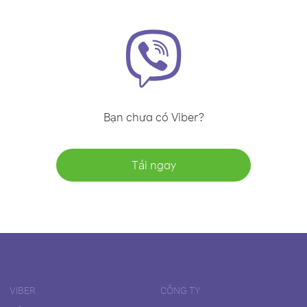
Bạn chưa có Viber?
Tải ngay
VIBER
CÔNG TY