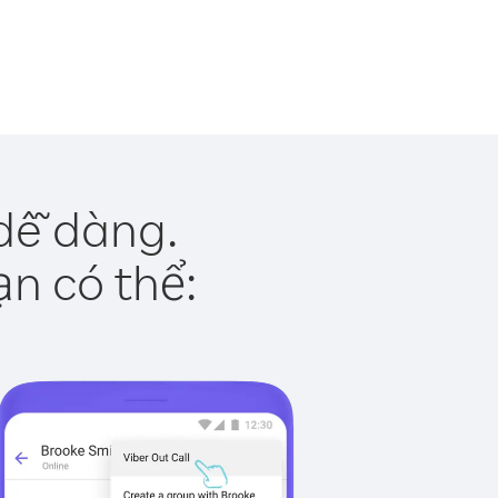
dễ dàng.
ạn có thể: