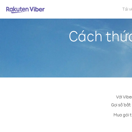
Tải v
Cách thức
Với Vibe
Gọi số bất 
Mua gói t