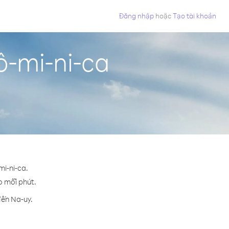
Đăng nhập
hoặc
Tạo tài khoản
ô-mi-ni-ca
mi-ni-ca.
ho mỗi phút.
đến Na-uy.