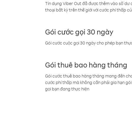
Tín dụng Viber Out đã được thêm vào số dư củ
thoại bất kỳ trên thế giới với cước phí thấp củ
Gói cước gọi 30 ngày
Gói cước cuộc gọi 30 ngày cho phép bạn thực
Gói thuê bao hàng tháng
Gói cước thuê bao hàng tháng mang đến cho b
cước phí thấp mà không cần phải gia hạn gói 
gọi bạn đang thực hiện