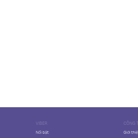
VIBER
CÔNG 
Nổi bật
Giới thi