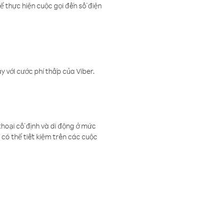
ể thực hiện cuộc gọi đến số điện
 với cước phí thấp của Viber.
thoại cố định và di động ở mức
có thể tiết kiệm trên các cuộc