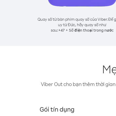
Quay số từ bàn phím quay số của Viber.
Để g
uy từ Đức, hãy quay số như
sau:
+
+
47
Số điện thoại trong nước
Mẹ
Viber Out cho bạn thêm thời gian 
Gói tín dụng