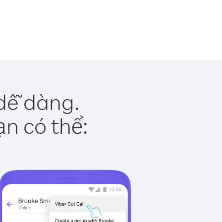
dễ dàng.
ạn có thể: