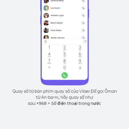
Quay số từ bàn phím quay số của Viber.
Để gọi Ôman
từ An-ba-ni, hãy quay số như
sau:
+
+
968
Số điện thoại trong nước