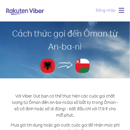
Đăng nhập
Togg
navig
Cách thức gọi đến Ôman từ
An-ba-ni
Với Viber Out bạn có thể thực hiện các cuộc gọi chất
lượng từ Ôman đến An-ba-ni.
Gọi số bất kỳ trong Ôman -
số cố định hoặc số di động! - bắt đầu chỉ với 17.9 ¢ cho
mỗi phút.
Mua gói tín dụng hoặc gói cước cuộc gọi để nhận mức phí