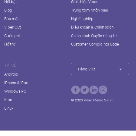
Nổi bật
Giới thiệu Viber
Blog
Trung tâm Nhãn hiệu
Bảo mật
Nghề nghiệp
Viber Out
Điều khoản & Chính sách
Cước phí
Chính sách Quyền riêng tư
Hỗ trợ
Customer Complaints Code
TẢI VỀ
Tiếng Việt
Android
iPhone & iPad
Windows PC
Mac
©
2026
Viber Media S.à r.l.
Linux