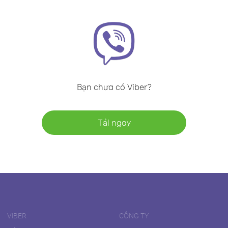
Bạn chưa có Viber?
Tải ngay
VIBER
CÔNG TY