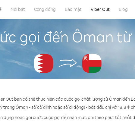
ề
Nổi bật
Cộng đồng
Bảo mật
Viber Out
Blog
ức gọi đến Ôman từ
ber Out bạn có thể thực hiện các cuộc gọi chất lượng từ Ôman đến B
kỳ trong Ôman - số cố định hoặc số di động! - bắt đầu chỉ với 18.8 ¢ c
ín dụng hoặc gói cước cuộc gọi để nhận mức phí theo phút tốt nhất