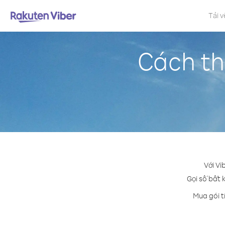
Tải v
Cách th
Với Vi
Gọi số bất 
Mua gói t