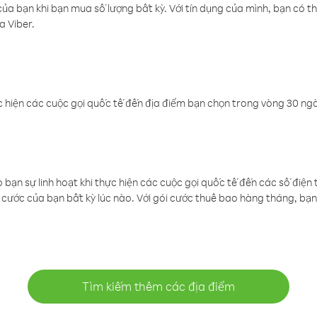
a bạn khi bạn mua số lượng bất kỳ. Với tín dụng của mình, bạn có th
a Viber.
 hiện các cuộc gọi quốc tế đến địa điểm bạn chọn trong vòng 30 ngày
ạn sự linh hoạt khi thực hiện các cuộc gọi quốc tế đến các số điện 
cước của bạn bất kỳ lúc nào. Với gói cước thuê bao hàng tháng, bạn 
Tìm kiếm thêm các địa điểm