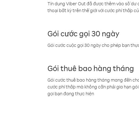
Tín dụng Viber Out đã được thêm vào số dư củ
thoại bất kỳ trên thế giới với cước phí thấp củ
Gói cước gọi 30 ngày
Gói cước cuộc gọi 30 ngày cho phép bạn thực
Gói thuê bao hàng tháng
Gói cước thuê bao hàng tháng mang đến cho b
cước phí thấp mà không cần phải gia hạn gói 
gọi bạn đang thực hiện