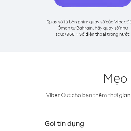
Quay số từ bàn phím quay số của Viber.
Để
Ôman từ Bahrain, hãy quay số như
sau:
+
+
968
Số điện thoại trong nước
Mẹo 
Viber Out cho bạn thêm thời gian 
Gói tín dụng