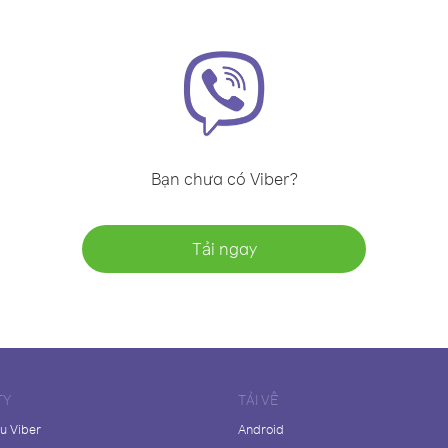
Bạn chưa có Viber?
Tải ngay
TY
TẢI VỀ
ệu Viber
Android