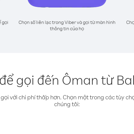
 gọi
Chọn số liên lạc trong Viber và gọi từ màn hình
Chọ
thông tin của họ
để gọi đến Ôman từ Ba
gọi với chi phí thấp hơn. Chọn một trong các tùy chọ
chúng tôi: