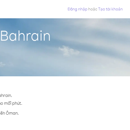
Đăng nhập
hoặc
Tạo tài khoản
 Bahrain
ahrain.
ho mỗi phút.
 đến Ôman.