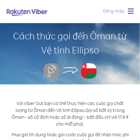
Đăng nhập
Togg
navig
Cách thức gọi đến Ôman từ
Vệ tinh Ellipso
Với Viber Out bạn có thể thực hiện các cuộc gọi chất
lượng từ Ôman đến Vệ tinh Ellipso.
Gọi số bất kỳ trong
Ôman - số cố định hoặc số di động! - bắt đầu chỉ với 17.9 ¢
cho mỗi phút.
Mua gói tín dụng hoặc gói cước cuộc gọi để nhận mức phí