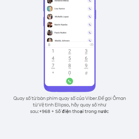
Quay số từ bàn phím quay số của Viber.
Để gọi Ôman
từ Vệ tinh Ellipso, hãy quay số như
sau:
+
+
968
Số điện thoại trong nước