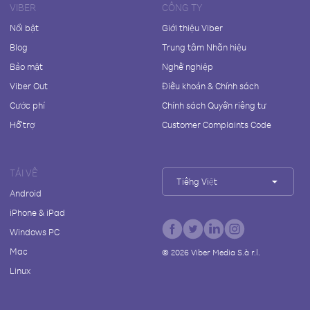
VIBER
CÔNG TY
Nổi bật
Giới thiệu Viber
Blog
Trung tâm Nhãn hiệu
Bảo mật
Nghề nghiệp
Viber Out
Điều khoản & Chính sách
Cước phí
Chính sách Quyền riêng tư
Hỗ trợ
Customer Complaints Code
TẢI VỀ
Tiếng Việt
Android
iPhone & iPad
Windows PC
Mac
©
2026
Viber Media S.à r.l.
Linux