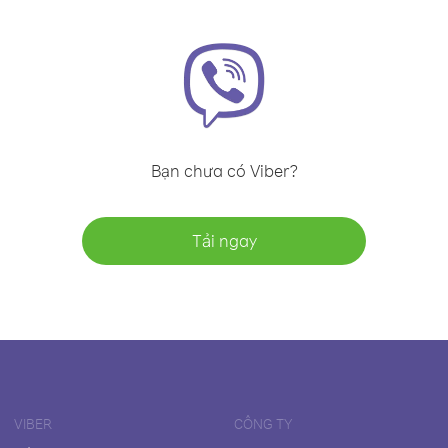
Bạn chưa có Viber?
Tải ngay
VIBER
CÔNG TY