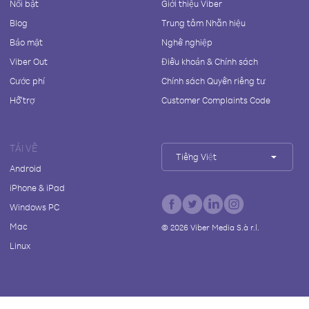
Nổi bật
Giới thiệu Viber
Blog
Trung tâm Nhãn hiệu
Bảo mật
Nghề nghiệp
Viber Out
Điều khoản & Chính sách
Cước phí
Chính sách Quyền riêng tư
Hỗ trợ
Customer Complaints Code
TẢI VỀ
Tiếng Việt
Android
iPhone & iPad
Windows PC
Mac
©
2026
Viber Media S.à r.l.
Linux