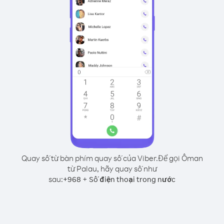
Quay số từ bàn phím quay số của Viber.
Để gọi Ôman
từ Palau, hãy quay số như
sau:
+
+
968
Số điện thoại trong nước