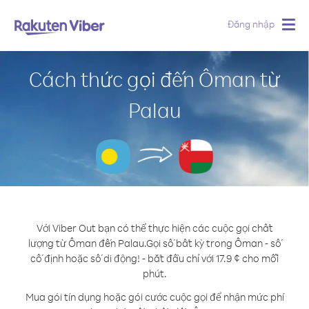
Đăng nhập
Togg
navig
Cách thức gọi đến Ôman từ
Palau
Với Viber Out bạn có thể thực hiện các cuộc gọi chất
lượng từ Ôman đến Palau.
Gọi số bất kỳ trong Ôman - số
cố định hoặc số di động! - bắt đầu chỉ với 17.9 ¢ cho mỗi
phút.
Mua gói tín dụng hoặc gói cước cuộc gọi để nhận mức phí