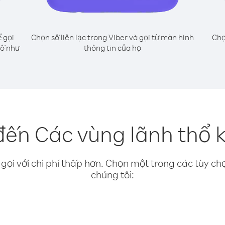
 gọi
Chọn số liên lạc trong Viber và gọi từ màn hình
Chọ
số như
thông tin của họ
đến Các vùng lãnh thổ k
gọi với chi phí thấp hơn. Chọn một trong các tùy chọ
chúng tôi: