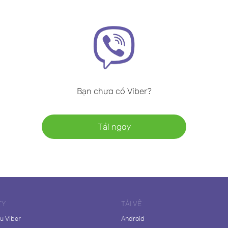
Bạn chưa có Viber?
Tải ngay
TY
TẢI VỀ
ệu Viber
Android