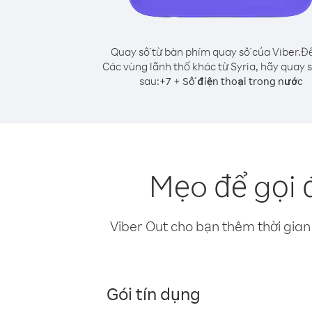
Quay số từ bàn phím quay số của Viber.
Để
Các vùng lãnh thổ khác từ Syria, hãy quay 
sau:
+
+
7
Số điện thoại trong nước
Mẹo để gọi 
Viber Out cho bạn thêm thời gian 
Gói tín dụng