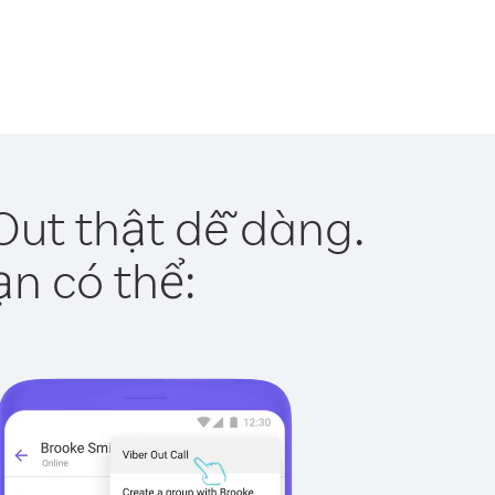
Out thật dễ dàng.
ạn có thể: