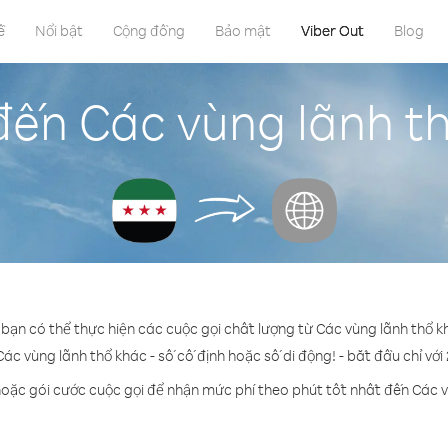
ề
Nổi bật
Cộng đồng
Bảo mật
Viber Out
Blog
đến Các vùng lãnh th
 bạn có thể thực hiện các cuộc gọi chất lượng từ Các vùng lãnh thổ k
Các vùng lãnh thổ khác - số cố định hoặc số di động! - bắt đầu chỉ với
hoặc gói cước cuộc gọi để nhận mức phí theo phút tốt nhất đến Các v