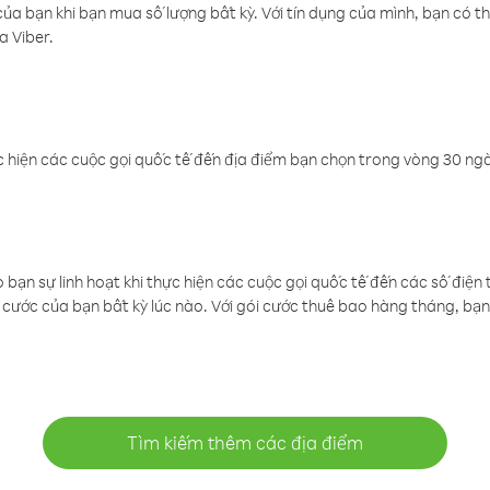
a bạn khi bạn mua số lượng bất kỳ. Với tín dụng của mình, bạn có th
a Viber.
 hiện các cuộc gọi quốc tế đến địa điểm bạn chọn trong vòng 30 ngày
ạn sự linh hoạt khi thực hiện các cuộc gọi quốc tế đến các số điện 
cước của bạn bất kỳ lúc nào. Với gói cước thuê bao hàng tháng, bạn 
Tìm kiếm thêm các địa điểm