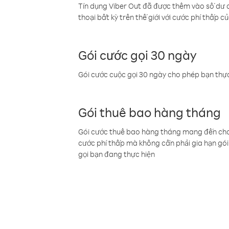
Tín dụng Viber Out đã được thêm vào số dư củ
thoại bất kỳ trên thế giới với cước phí thấp củ
Gói cước gọi 30 ngày
Gói cước cuộc gọi 30 ngày cho phép bạn thực
Gói thuê bao hàng tháng
Gói cước thuê bao hàng tháng mang đến cho b
cước phí thấp mà không cần phải gia hạn gói 
gọi bạn đang thực hiện