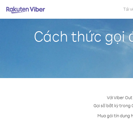
Tải v
Cách thức gọi 
Với Viber Out
Gọi số bất kỳ trong 
Mua gói tín dụng 