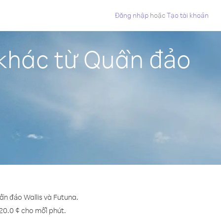
Đăng nhập
hoặc
Tạo tài khoản
 khác từ Quần đảo
ần đảo Wallis và Futuna.
 20.0 ¢ cho mỗi phút.