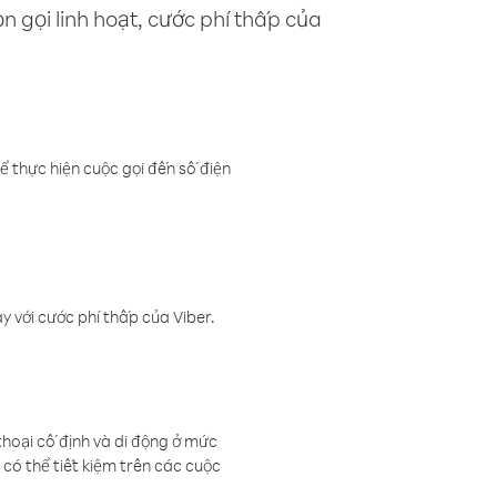
n gọi linh hoạt, cước phí thấp của
ể thực hiện cuộc gọi đến số điện
 với cước phí thấp của Viber.
thoại cố định và di động ở mức
có thể tiết kiệm trên các cuộc