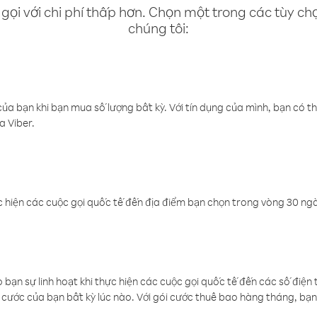
gọi với chi phí thấp hơn. Chọn một trong các tùy chọ
chúng tôi:
a bạn khi bạn mua số lượng bất kỳ. Với tín dụng của mình, bạn có th
a Viber.
 hiện các cuộc gọi quốc tế đến địa điểm bạn chọn trong vòng 30 ngày
ạn sự linh hoạt khi thực hiện các cuộc gọi quốc tế đến các số điện 
cước của bạn bất kỳ lúc nào. Với gói cước thuê bao hàng tháng, bạn 