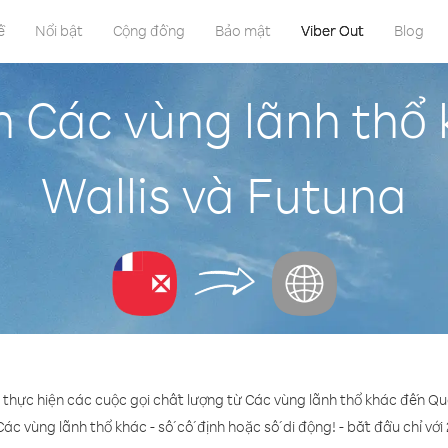
ề
Nổi bật
Cộng đồng
Bảo mật
Viber Out
Blog
n Các vùng lãnh thổ
Wallis và Futuna
ể thực hiện các cuộc gọi chất lượng từ Các vùng lãnh thổ khác đến Qu
Các vùng lãnh thổ khác - số cố định hoặc số di động! - bắt đầu chỉ với