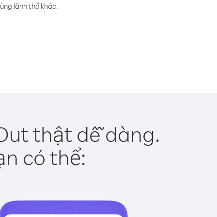
ùng lãnh thổ khác.
Out thật dễ dàng.
ạn có thể: