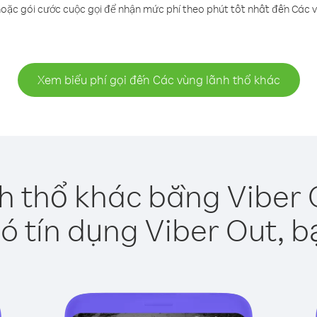
hoặc gói cước cuộc gọi để nhận mức phí theo phút tốt nhất đến Các v
Xem biểu phí gọi đến Các vùng lãnh thổ khác
h thổ khác bằng Viber 
ó tín dụng Viber Out, b