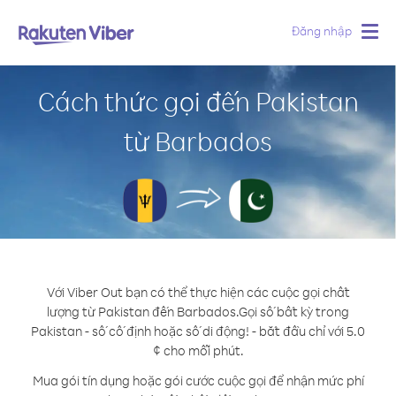
Đăng nhập
Togg
navig
Cách thức gọi đến Pakistan
từ Barbados
Với Viber Out bạn có thể thực hiện các cuộc gọi chất
lượng từ Pakistan đến Barbados.
Gọi số bất kỳ trong
Pakistan - số cố định hoặc số di động! - bắt đầu chỉ với 5.0
¢ cho mỗi phút.
Mua gói tín dụng hoặc gói cước cuộc gọi để nhận mức phí