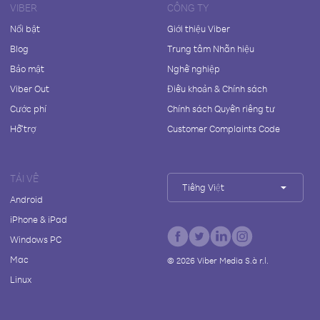
VIBER
CÔNG TY
Nổi bật
Giới thiệu Viber
Blog
Trung tâm Nhãn hiệu
Bảo mật
Nghề nghiệp
Viber Out
Điều khoản & Chính sách
Cước phí
Chính sách Quyền riêng tư
Hỗ trợ
Customer Complaints Code
TẢI VỀ
Tiếng Việt
Android
iPhone & iPad
Windows PC
Mac
©
2026
Viber Media S.à r.l.
Linux