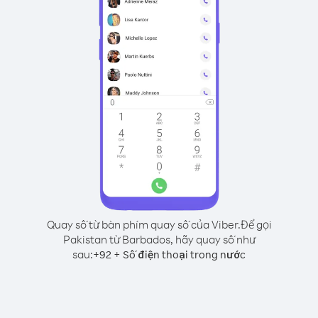
Quay số từ bàn phím quay số của Viber.
Để gọi
Pakistan từ Barbados, hãy quay số như
sau:
+
+
92
Số điện thoại trong nước