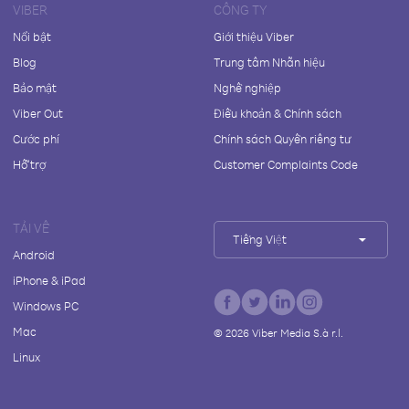
VIBER
CÔNG TY
Nổi bật
Giới thiệu Viber
Blog
Trung tâm Nhãn hiệu
Bảo mật
Nghề nghiệp
Viber Out
Điều khoản & Chính sách
Cước phí
Chính sách Quyền riêng tư
Hỗ trợ
Customer Complaints Code
TẢI VỀ
Tiếng Việt
Android
iPhone & iPad
Windows PC
Mac
©
2026
Viber Media S.à r.l.
Linux