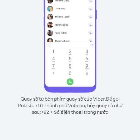
Quay số từ bàn phím quay số của Viber.
Để gọi
Pakistan từ Thành phố Vatican, hãy quay số như
sau:
+
+
92
Số điện thoại trong nước