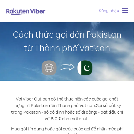
Đăng nhập
Togg
navig
Cách thức gọi đến Pakistan
từ Thành phố Vatican
Với Viber Out bạn có thể thực hiện các cuộc gọi chất
lượng từ Pakistan đến Thành phố Vatican.
Gọi số bất kỳ
trong Pakistan - số cố định hoặc số di động! - bắt đầu chỉ
với 5.0 ¢ cho mỗi phút.
Mua gói tín dụng hoặc gói cước cuộc gọi để nhận mức phí