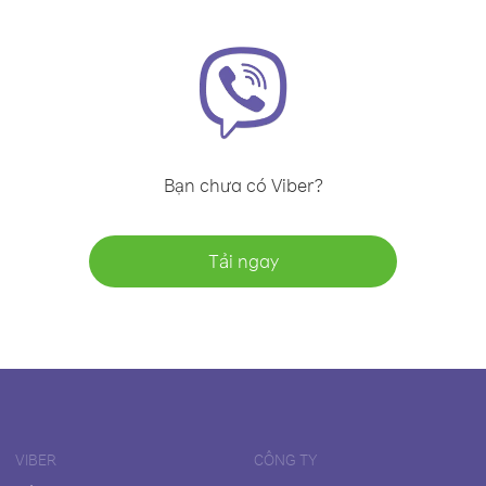
Bạn chưa có Viber?
Tải ngay
VIBER
CÔNG TY