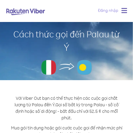
Đăng nhập
Togg
navig
Cách thức gọi đến Palau từ
Ý
Với Viber Out bạn có thể thực hiện các cuộc gọi chất
lượng từ Palau đến Ý.
Gọi số bất kỳ trong Palau - số cố
định hoặc số di động! - bắt đầu chỉ với 52.5 ¢ cho mỗi
phút.
Mua gói tín dụng hoặc gói cước cuộc gọi để nhận mức phí