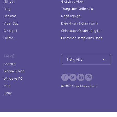
Nổi bật
Giới thiệu Viber
Blog
Trung tâm Nhãn hiệu
Bảo mật
Nghề nghiệp
Viber Out
Điều khoản & Chính sách
Cước phí
Chính sách Quyền riêng tư
Hỗ trợ
Customer Complaints Code
TẢI VỀ
Tiếng Việt
Android
iPhone & iPad
Windows PC
Mac
©
2026
Viber Media S.à r.l.
Linux