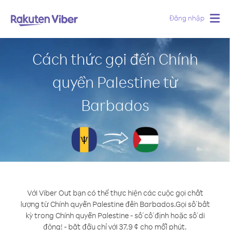
Đăng nhập
Togg
navig
Cách thức gọi đến Chính
quyền Palestine từ
Barbados
Với Viber Out bạn có thể thực hiện các cuộc gọi chất
lượng từ Chính quyền Palestine đến Barbados.
Gọi số bất
kỳ trong Chính quyền Palestine - số cố định hoặc số di
động! - bắt đầu chỉ với 37.9 ¢ cho mỗi phút.