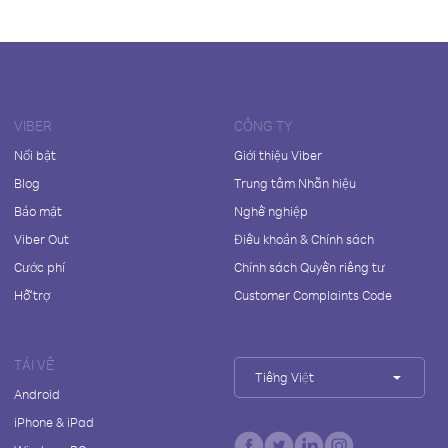
VIBER
CÔNG TY
Nổi bật
Giới thiệu Viber
Blog
Trung tâm Nhãn hiệu
Bảo mật
Nghề nghiệp
Viber Out
Điều khoản & Chính sách
Cước phí
Chính sách Quyền riêng tư
Hỗ trợ
Customer Complaints Code
TẢI VỀ
Tiếng Việt
Android
iPhone & iPad