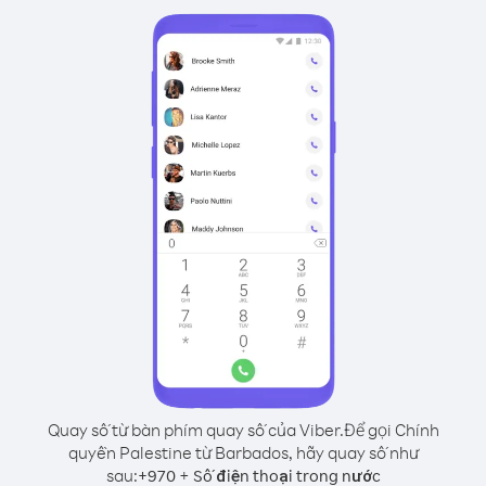
Quay số từ bàn phím quay số của Viber.
Để gọi Chính
quyền Palestine từ Barbados, hãy quay số như
sau:
+
+
970
Số điện thoại trong nước