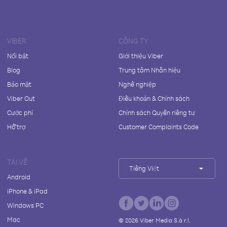
VIBER
CÔNG TY
Nổi bật
Giới thiệu Viber
Blog
Trung tâm Nhãn hiệu
Bảo mật
Nghề nghiệp
Viber Out
Điều khoản & Chính sách
Cước phí
Chính sách Quyền riêng tư
Hỗ trợ
Customer Complaints Code
TẢI VỀ
Tiếng Việt
Android
iPhone & iPad
Windows PC
Mac
©
2026
Viber Media S.à r.l.