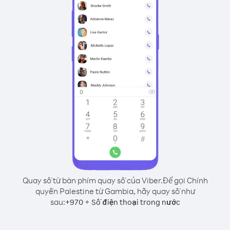
Quay số từ bàn phím quay số của Viber.
Để gọi Chính
quyền Palestine từ Gambia, hãy quay số như
sau:
+
+
970
Số điện thoại trong nước