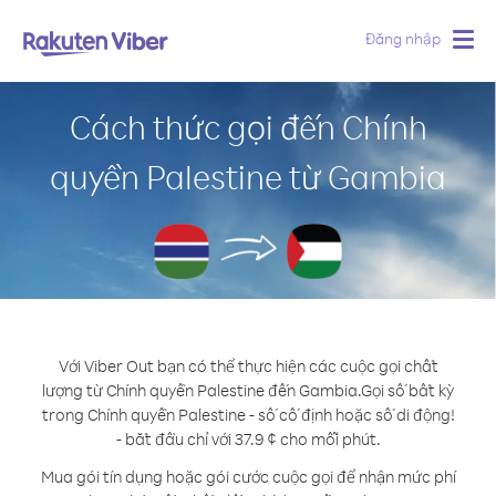
Đăng nhập
Togg
navig
Cách thức gọi đến Chính
quyền Palestine từ Gambia
Với Viber Out bạn có thể thực hiện các cuộc gọi chất
lượng từ Chính quyền Palestine đến Gambia.
Gọi số bất kỳ
trong Chính quyền Palestine - số cố định hoặc số di động!
- bắt đầu chỉ với 37.9 ¢ cho mỗi phút.
Mua gói tín dụng hoặc gói cước cuộc gọi để nhận mức phí