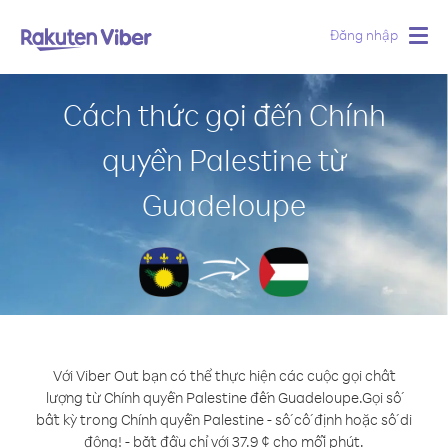
Đăng nhập
Togg
navig
Cách thức gọi đến Chính
quyền Palestine từ
Guadeloupe
Với Viber Out bạn có thể thực hiện các cuộc gọi chất
lượng từ Chính quyền Palestine đến Guadeloupe.
Gọi số
bất kỳ trong Chính quyền Palestine - số cố định hoặc số di
động! - bắt đầu chỉ với 37.9 ¢ cho mỗi phút.