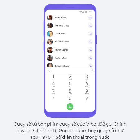
Quay số từ bàn phím quay số của Viber.
Để gọi Chính
quyền Palestine từ Guadeloupe, hãy quay số như
sau:
+
+
970
Số điện thoại trong nước