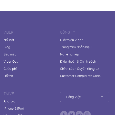
VIBER
CÔNG TY
Nổi bật
Giới thiệu Viber
Blog
Trung tâm Nhãn hiệu
Bảo mật
Nghề nghiệp
Viber Out
Điều khoản & Chính sách
Cước phí
Chính sách Quyền riêng tư
Hỗ trợ
Customer Complaints Code
TẢI VỀ
Tiếng Việt
Android
iPhone & iPad